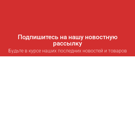
Подпишитесь на нашу новостную
рассылку
Будьте в курсе наших последних новостей и товаров
Подписаться
Полезные ссылки
Умная подписка для экономии
Data API
MCP для ассистентов