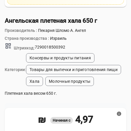
Ангельская плетеная хала 650 г
Производитель :
Пекарня Шломо А. Ангел
Страна производства :
Израиль
qr_code
7290018500392
Штрихкод:
Консервы и продукты питания
Категории:
Товары для выпечки и приготовления пищи
Хала
Молочные продукты
Плетеная хала весом 650 г.
info
4,97 ₪
Начиная с