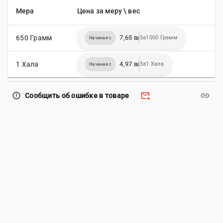
Мера
Цена за меру \ вес
650 Грамм
7,65 ₪
За1000 Грамм
Начиная с
1 Хала
4,97 ₪
За1 Хала
Начиная с
forward_to_inbox
link
error_outline
Сообщить об ошибке в товаре