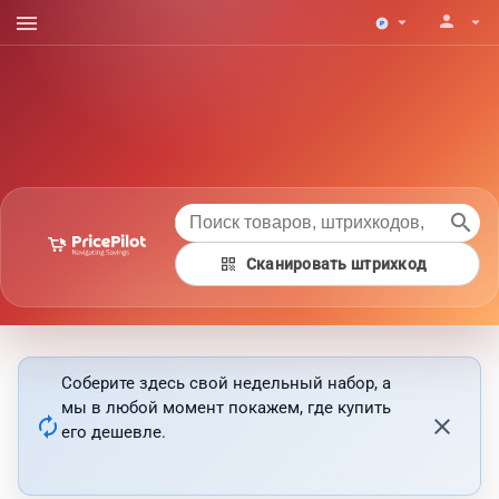
menu
person
arrow_drop_down
arrow_drop_down
search
qr_code
Сканировать штрихкод
Соберите здесь свой недельный набор, а
мы в любой момент покажем, где купить
autorenew
close
его дешевле.