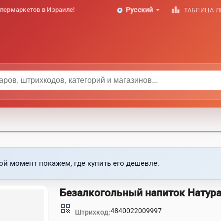
arrow_drop_down
leaderboard
пермаркетов в Израиле!
Русский
ТАБЛИЦА 
ой момент покажем, где купить его дешевле.
Безалкогольный напиток Натур
qr_code
4840022009997
Штрихкод: