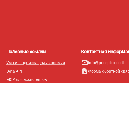
Полезные ссылки
Контактная информа
mail_outline
Умная подписка для экономии
info@pricepilot.co.il
contact_page
Data API
Форма обратной свя
MCP для ассистентов
Журнал Pricepilot
Таблица лидеров
О нас
Условия использования
Политика конфиденциальности