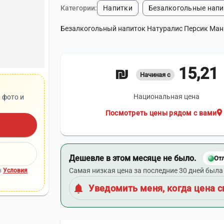
Категории:
Напитки
Безалкогольные напи
Безалкогольный напиток Натуралис Персик Манг
15,21 ₪
Начиная с
Национальная цена
 фото и
location_on
Посмотреть цены рядом с вами
Дешевле в этом месяце не было.
От
Самая низкая цена за последние 30 дней была 
в
Условия
notifications
Уведомить меня, когда цена с