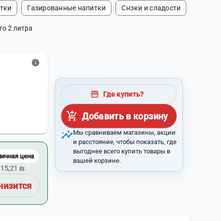
тки
Газированные напитки
Снэки и сладости
о 2 литра
info
storefront
Где купить?
add_shopping_cart
Добавить в корзину
insights
Мы сравниваем магазины, акции
и расстояние, чтобы показать, где
выгоднее всего купить товары в
личная цена
вашей корзине.
15,21 ₪.
низится