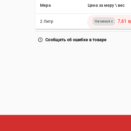
Мера
Цена за меру \ вес
7,61 
2 Литр
Начиная с
error_outline
Сообщить об ошибке в товаре