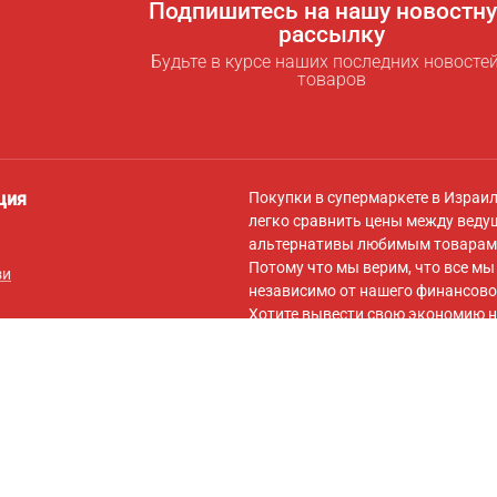
Подпишитесь на нашу новостн
рассылку
Будьте в курсе наших последних новостей
товаров
ция
Покупки в супермаркете в Израи
легко сравнить цены между веду
альтернативы любимым товарам 
Потому что мы верим, что все м
зи
независимо от нашего финансово
Хотите вывести свою экономию н
для экономии
! За символическую
самыми низкими ценами для вас,
вашей корзины на сайты онлайн-
Подписывайтесь на нас в
Facebo
обновлений, советов по экономии