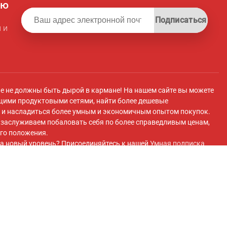
ую
Подписаться
 и
ле не должны быть дырой в кармане! На нашем сайте вы можете
щими продуктовыми сетями, найти более дешевые
и насладиться более умным и экономичным опытом покупок.
ы заслуживаем побаловать себя по более справедливым ценам,
го положения.
а новый уровень? Присоединяйтесь к нашей
Умная подписка
 плату вы получите эксклюзивный доступ к супермаркету с
 передовые инструменты для экономии и плавный перенос
покупок супермаркетов.
ok
и присоединяйтесь к нашей
Группа Facebook
для получения
 и многого другого!