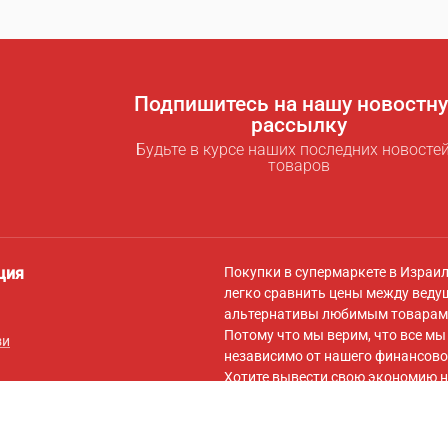
Подпишитесь на нашу новостн
рассылку
Будьте в курсе наших последних новостей
товаров
ция
Покупки в супермаркете в Израи
легко сравнить цены между веду
альтернативы любимым товарам 
Потому что мы верим, что все м
зи
независимо от нашего финансово
Хотите вывести свою экономию н
для экономии
! За символическую
самыми низкими ценами для вас,
вашей корзины на сайты онлайн-