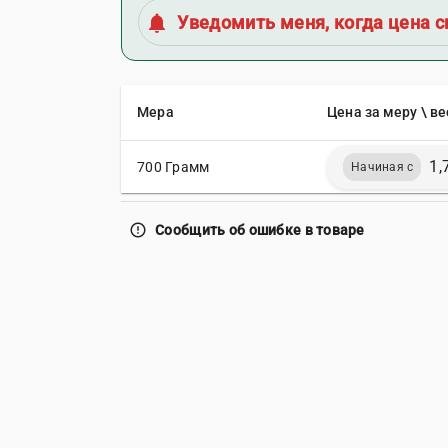
notifications
Уведомить меня, когда цена с
Мера
Цена за меру \ ве
1,
700 Грамм
Начиная с
error_outline
Сообщить об ошибке в товаре