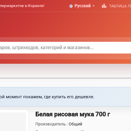
arrow_drop_down
leaderboard
пермаркетов в Израиле!
Русский
ТАБЛИЦА 
ой момент покажем, где купить его дешевле.
Белая рисовая мука 700 г
Производитель :
Общий