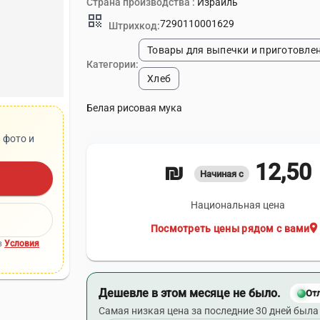
Страна производства :
Израиль
qr_code
7290110001629
Штрихкод:
Товары для выпечки и приготовле
Категории:
Хлеб
Белая рисовая мука
 фото и
12,50 ₪
Начиная с
Национальная цена
location_on
Посмотреть цены рядом с вами
в
Условия
Дешевле в этом месяце не было.
От
Самая низкая цена за последние 30 дней была 