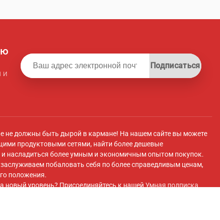
ую
Подписаться
 и
ле не должны быть дырой в кармане! На нашем сайте вы можете
щими продуктовыми сетями, найти более дешевые
и насладиться более умным и экономичным опытом покупок.
ы заслуживаем побаловать себя по более справедливым ценам,
го положения.
а новый уровень? Присоединяйтесь к нашей
Умная подписка
 плату вы получите эксклюзивный доступ к супермаркету с
 передовые инструменты для экономии и плавный перенос
покупок супермаркетов.