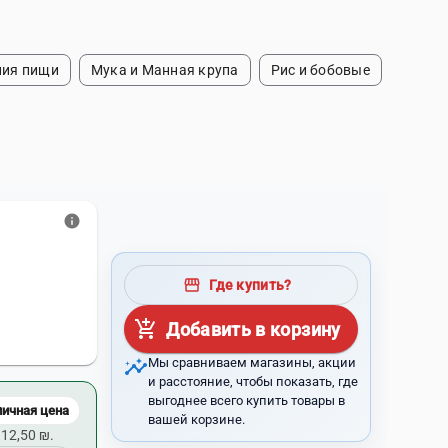
ния пищи
Мука и Манная крупа
Рис и бобовые
info
storefront
Где купить?
add_shopping_cart
Добавить в корзину
insights
Мы сравниваем магазины, акции
и расстояние, чтобы показать, где
выгоднее всего купить товары в
личная цена
вашей корзине.
12,50 ₪.