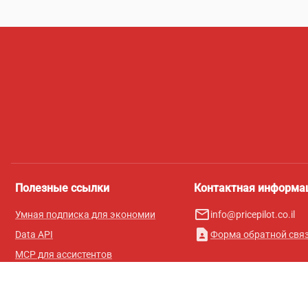
Полезные ссылки
Контактная информа
mail_outline
Умная подписка для экономии
info@pricepilot.co.il
contact_page
Data API
Форма обратной свя
MCP для ассистентов
Журнал Pricepilot
Таблица лидеров