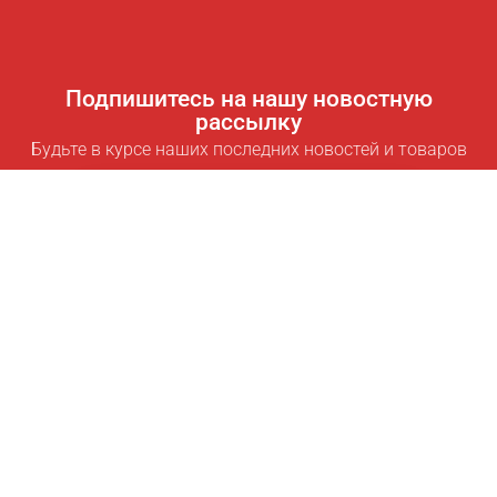
Подпишитесь на нашу новостную
рассылку
Будьте в курсе наших последних новостей и товаров
Подписаться
Полезные ссылки
Умная подписка для экономии
Data API
MCP для ассистентов
Журнал Pricepilot
Таблица лидеров