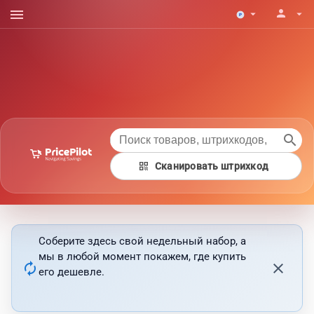
menu
person
arrow_drop_down
arrow_drop_down
search
qr_code
Сканировать штрихкод
Соберите здесь свой недельный набор, а
мы в любой момент покажем, где купить
autorenew
close
его дешевле.