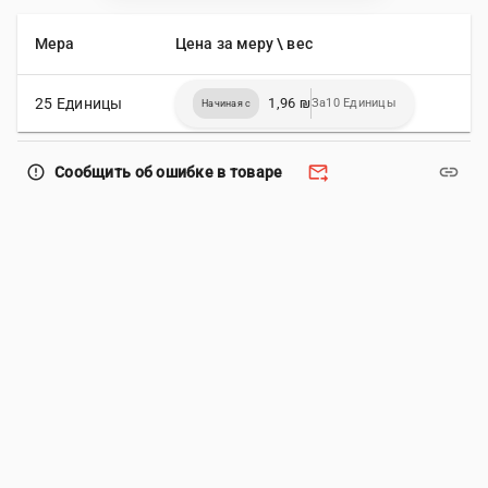
Мера
Цена за меру \ вес
25 Единицы
1,96 ₪
За10 Единицы
Начиная с
forward_to_inbox
link
error_outline
Сообщить об ошибке в товаре