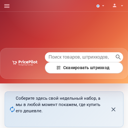
menu
person
arrow_drop_down
arrow_drop_down
search
qr_code
Сканировать штрихкод
Соберите здесь свой недельный набор, а
мы в любой момент покажем, где купить
autorenew
close
его дешевле.