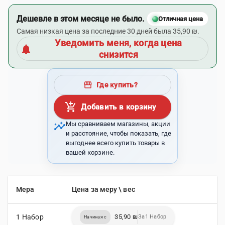
Дешевле в этом месяце не было.
Отличная цена
Самая низкая цена за последние 30 дней была 35,90 ₪.
Уведомить меня, когда цена
notifications
снизится
storefront
Где купить?
add_shopping_cart
Добавить в корзину
insights
Мы сравниваем магазины, акции
и расстояние, чтобы показать, где
выгоднее всего купить товары в
вашей корзине.
Мера
Цена за меру \ вес
1 Набор
35,90 ₪
За1 Набор
Начиная с