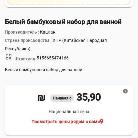
Белый бамбуковый набор для ванной
Производитель :
Кашган
Страна производства :
КНР (Китайская Народная
Республика)
qr_code
5155655474166
Штрихкод:
Белый бамбуковый набор для ванной
info
35,90 ₪
Начиная с
Национальная цена
location_on
Посмотреть цены рядом с вами