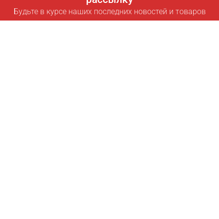
Будьте в курсе наших последних новостей и товаров
Подписаться
Полезные ссылки
Умная подписка для экономии
Data API
MCP для ассистентов
Журнал Pricepilot
Таблица лидеров
О нас
Условия использования
Политика конфиденциальности