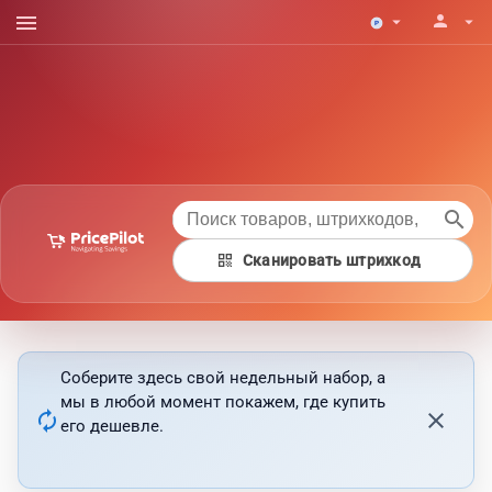
menu
person
arrow_drop_down
arrow_drop_down
search
qr_code
Сканировать штрихкод
Соберите здесь свой недельный набор, а
мы в любой момент покажем, где купить
autorenew
close
его дешевле.