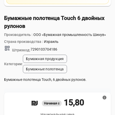
Бумажные полотенца Touch 6 двойных
рулонов
Производитель :
ООО «Бумажная промышленность Шинув»
Страна производства :
Израиль
qr_code
7290103704186
Штрихкод:
Бумажная продукция
Категории:
Бумажные полотенца
Бумажные полотенца Touch, 6 двойных рулонов.
info
15,80 ₪
Начиная с
Национальная цена