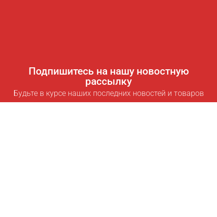
Подпишитесь на нашу новостную
рассылку
Будьте в курсе наших последних новостей и товаров
Подписаться
Полезные ссылки
Умная подписка для экономии
Data API
MCP для ассистентов