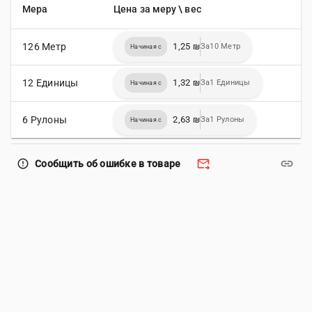
Мера
Цена за меру \ вес
126 Метр
1,25 ₪
За10 Метр
Начиная с
12 Единицы
1,32 ₪
За1 Единицы
Начиная с
6 Рулоны
2,63 ₪
За1 Рулоны
Начиная с
forward_to_inbox
link
error_outline
Сообщить об ошибке в товаре