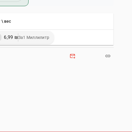
 \ вес
6,99 ₪
За1 Миллилитр
forward_to_inbox
link