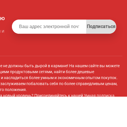
ую
Подписаться
 и
ле не должны быть дырой в кармане! На нашем сайте вы можете
щими продуктовыми сетями, найти более дешевые
и насладиться более умным и экономичным опытом покупок.
ы заслуживаем побаловать себя по более справедливым ценам,
го положения.
а новый уровень? Присоединяйтесь к нашей
Умная подписка
 плату вы получите эксклюзивный доступ к супермаркету с
 передовые инструменты для экономии и плавный перенос
покупок супермаркетов.
ok
и присоединяйтесь к нашей
Группа Facebook
для получения
 и многого другого!