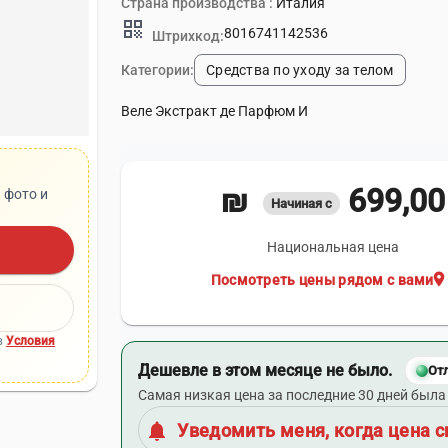
Страна производства :
Италия
qr_code
8016741142536
Штрихкод:
Категории:
Средства по уходу за телом
Веле Экстракт де Парфюм И
699,00 ₪
 фото и
Начиная с
Национальная цена
location_on
Посмотреть цены рядом с вами
в
Условия
Дешевле в этом месяце не было.
От
Самая низкая цена за последние 30 дней была 
notifications
Уведомить меня, когда цена с