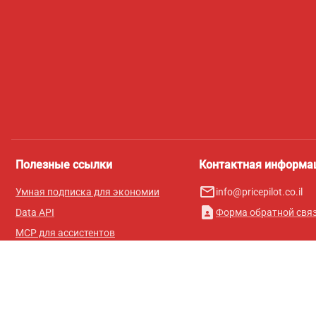
Полезные ссылки
Контактная информа
mail_outline
Умная подписка для экономии
info@pricepilot.co.il
contact_page
Data API
Форма обратной свя
MCP для ассистентов
Журнал Pricepilot
Таблица лидеров
О нас
Условия использования