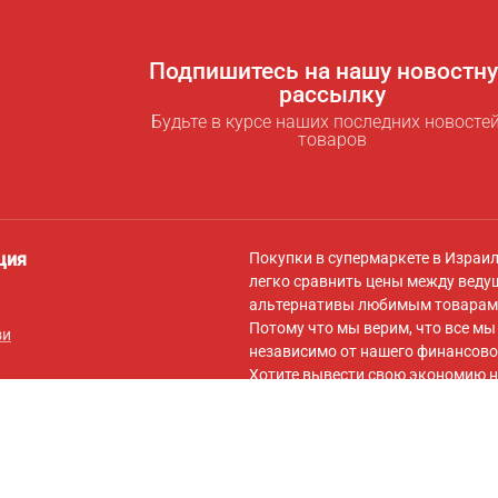
Подпишитесь на нашу новостн
рассылку
Будьте в курсе наших последних новостей
товаров
ция
Покупки в супермаркете в Израи
легко сравнить цены между веду
альтернативы любимым товарам 
Потому что мы верим, что все м
зи
независимо от нашего финансово
Хотите вывести свою экономию н
для экономии
! За символическую
самыми низкими ценами для вас,
вашей корзины на сайты онлайн-
Подписывайтесь на нас в
Facebo
обновлений, советов по экономии