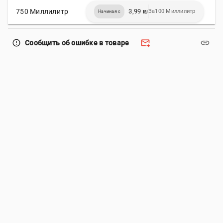
750 Миллилитр
3,99 ₪
За100 Миллилитр
Начиная с
forward_to_inbox
link
error_outline
Сообщить об ошибке в товаре