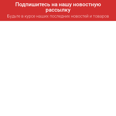
Подпишитесь на нашу новостную
рассылку
Будьте в курсе наших последних новостей и товаров
Подписаться
Полезные ссылки
Умная подписка для экономии
Data API
MCP для ассистентов
Журнал Pricepilot
Таблица лидеров
О нас
Условия использования