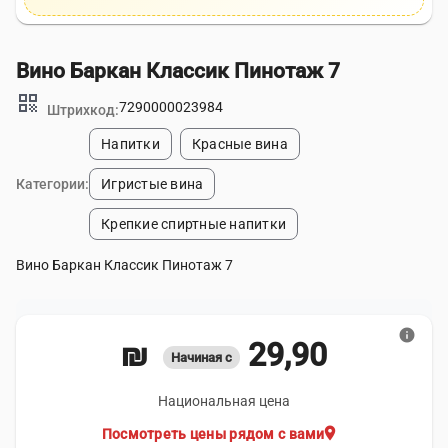
Вино Баркан Классик Пинотаж 7
qr_code
7290000023984
Штрихкод:
Напитки
Красные вина
Категории:
Игристые вина
Крепкие спиртные напитки
Вино Баркан Классик Пинотаж 7
info
29,90 ₪
Начиная с
Национальная цена
location_on
Посмотреть цены рядом с вами