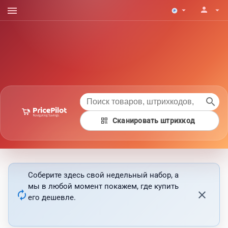
menu
person
arrow_drop_down
arrow_drop_down
search
qr_code
Сканировать штрихкод
Соберите здесь свой недельный набор, а
мы в любой момент покажем, где купить
autorenew
close
его дешевле.