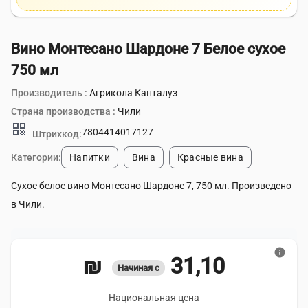
Вино Монтесано Шардоне 7 Белое сухое
750 мл
Производитель :
Агрикола Канталуз
Страна производства :
Чили
qr_code
7804414017127
Штрихкод:
Категории:
Напитки
Вина
Красные вина
Сухое белое вино Монтесано Шардоне 7, 750 мл. Произведено
в Чили.
info
31,10 ₪
Начиная с
Национальная цена