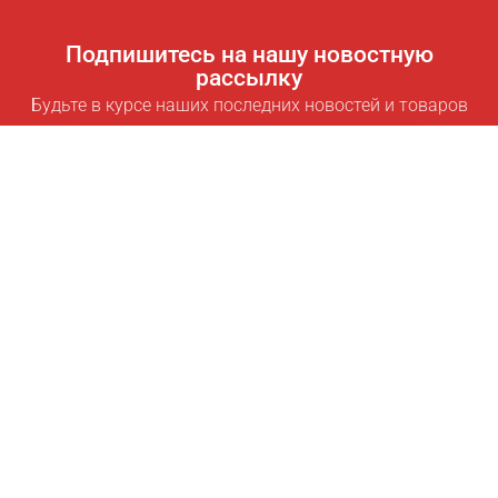
Подпишитесь на нашу новостную
рассылку
Будьте в курсе наших последних новостей и товаров
Подписаться
Полезные ссылки
Умная подписка для экономии
Data API
MCP для ассистентов
Журнал Pricepilot
Таблица лидеров
О нас