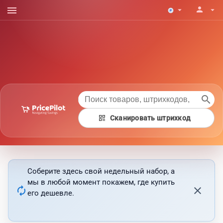
menu
person
arrow_drop_down
arrow_drop_down
search
qr_code
Сканировать штрихкод
Соберите здесь свой недельный набор, а
мы в любой момент покажем, где купить
autorenew
close
его дешевле.