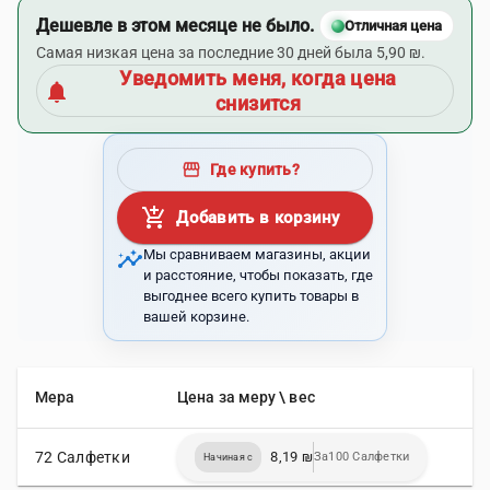
Дешевле в этом месяце не было.
Отличная цена
Самая низкая цена за последние 30 дней была 5,90 ₪.
Уведомить меня, когда цена
notifications
снизится
storefront
Где купить?
add_shopping_cart
Добавить в корзину
insights
Мы сравниваем магазины, акции
и расстояние, чтобы показать, где
выгоднее всего купить товары в
вашей корзине.
Мера
Цена за меру \ вес
72 Салфетки
8,19 ₪
За100 Салфетки
Начиная с