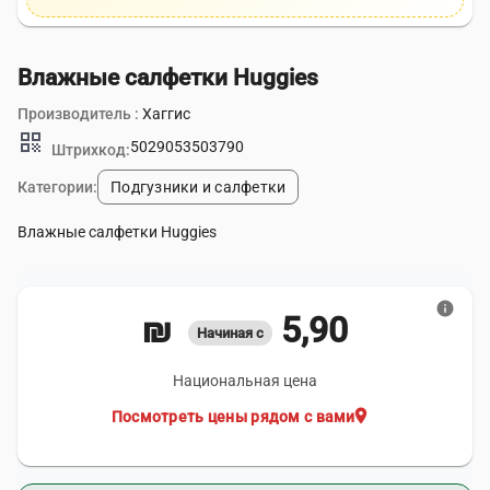
Влажные салфетки Huggies
Производитель :
Хаггис
qr_code
5029053503790
Штрихкод:
Категории:
Подгузники и салфетки
Влажные салфетки Huggies
info
5,90 ₪
Начиная с
Национальная цена
location_on
Посмотреть цены рядом с вами