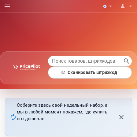
menu
person
arrow_drop_down
arrow_drop_down
search
qr_code
Сканировать штрихкод
Соберите здесь свой недельный набор, а
мы в любой момент покажем, где купить
autorenew
close
его дешевле.