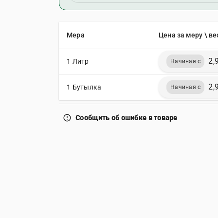
Мера
Цена за меру \ ве
2,
1 Литр
Начиная с
2,
1 Бутылка
Начиная с
error_outline
Сообщить об ошибке в товаре