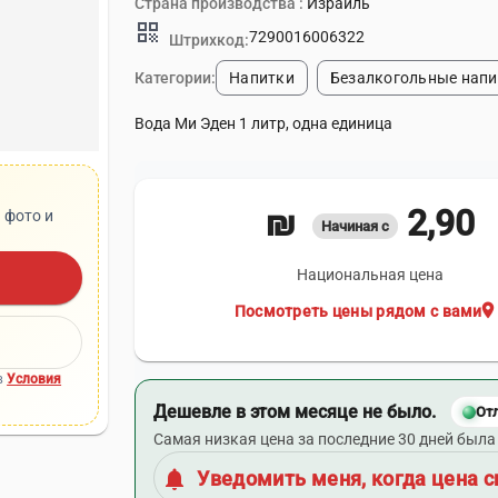
Страна производства :
Израиль
qr_code
7290016006322
Штрихкод:
Категории:
Напитки
Безалкогольные напи
Вода Ми Эден 1 литр, одна единица
2,90 ₪
 фото и
Начиная с
Национальная цена
location_on
Посмотреть цены рядом с вами
в
Условия
Дешевле в этом месяце не было.
От
Самая низкая цена за последние 30 дней была 
notifications
Уведомить меня, когда цена с