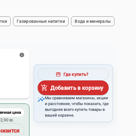
тки
Газированные напитки
Вода и минералы
info
storefront
Где купить?
add_shopping_cart
Добавить в корзину
insights
Мы сравниваем магазины, акции
и расстояние, чтобы показать, где
выгоднее всего купить товары в
личная цена
вашей корзине.
2,90 ₪.
низится