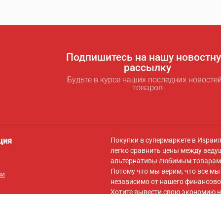
Подпишитесь на нашу новостн
рассылку
Будьте в курсе наших последних новостей
товаров
ция
Покупки в супермаркете в Израи
легко сравнить цены между веду
альтернативы любимым товарам 
Потому что мы верим, что все м
зи
независимо от нашего финансово
Хотите вывести свою экономию н
для экономии
! За символическую
самыми низкими ценами для вас,