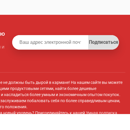
ую
Подписаться
 и
ле не должны быть дырой в кармане! На нашем сайте вы можете
щими продуктовыми сетями, найти более дешевые
и насладиться более умным и экономичным опытом покупок.
ы заслуживаем побаловать себя по более справедливым ценам,
го положения.
а новый уровень? Присоединяйтесь к нашей
Умная подписка
 плату вы получите эксклюзивный доступ к супермаркету с
 передовые инструменты для экономии и плавный перенос