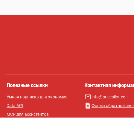
Полезные ссылки
Контактная информа
mail_outline
Умная подписка для экономии
info@pricepilot.co.il
contact_page
Data API
Форма обратной свя
MCP для ассистентов
Журнал Pricepilot
Таблица лидеров