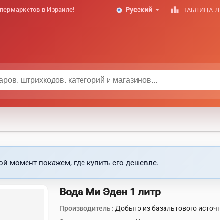
arrow_drop_down
leaderboard
пермаркетов в Израиле!
Русский
ТАБЛИЦА 
ой момент покажем, где купить его дешевле.
Вода Ми Эден 1 литр
Производитель :
Добыто из базальтового источ