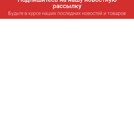
рассылку
Будьте в курсе наших последних новостей и товаров
Подписаться
Полезные ссылки
Умная подписка для экономии
Data API
MCP для ассистентов
Журнал Pricepilot
Таблица лидеров
О нас
Условия использования
Политика конфиденциальности