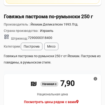
Говяжья пастрома по-румынски 250 г
Производитель :
Йехиам Деликатесен 1993 Лтд.
Страна производства :
Израиль
qr_code
7290000318400
Штрихкод:
Категории:
Пастрома
Мясо
Говяжья пастрома по-румынски 250 г от Йехиам. Пастрома из
говядины, в румынском стиле.
info
7,90 ₪
Начиная с
Национальная цена
location_on
Посмотреть цены рядом с вами