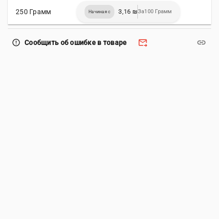
250 Грамм
3,16 ₪
За100 Грамм
Начиная с
forward_to_inbox
link
error_outline
Сообщить об ошибке в товаре