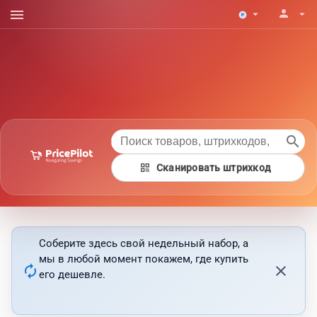
menu
person
arrow_drop_down
arrow_drop_down
search
qr_code
Сканировать штрихкод
Соберите здесь свой недельный набор, а
мы в любой момент покажем, где купить
autorenew
close
его дешевле.