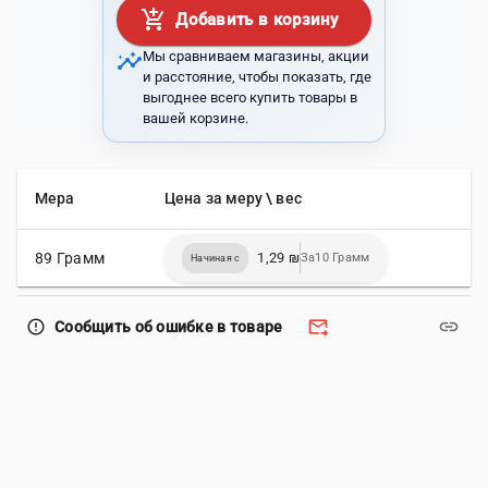
add_shopping_cart
Добавить в корзину
insights
Мы сравниваем магазины, акции
и расстояние, чтобы показать, где
выгоднее всего купить товары в
вашей корзине.
Мера
Цена за меру \ вес
89 Грамм
1,29 ₪
За10 Грамм
Начиная с
forward_to_inbox
link
error_outline
Сообщить об ошибке в товаре