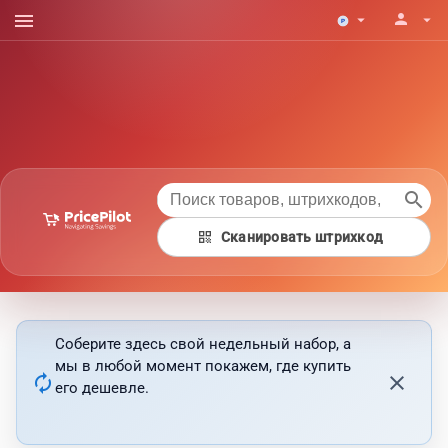
menu
person
arrow_drop_down
arrow_drop_down
search
qr_code
Сканировать штрихкод
Соберите здесь свой недельный набор, а
мы в любой момент покажем, где купить
autorenew
close
его дешевле.