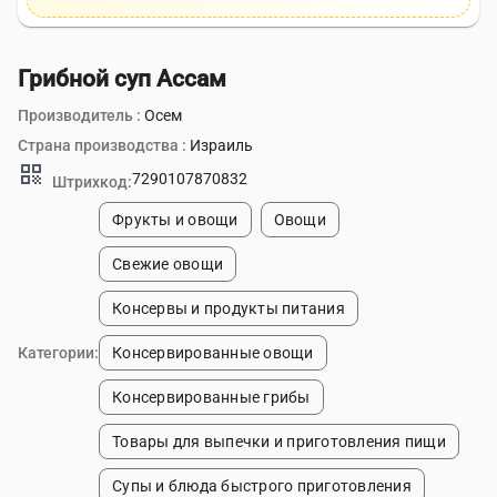
Грибной суп Ассам
Производитель :
Осем
Страна производства :
Израиль
qr_code
7290107870832
Штрихкод:
Фрукты и овощи
Овощи
Свежие овощи
Консервы и продукты питания
Категории:
Консервированные овощи
Консервированные грибы
Товары для выпечки и приготовления пищи
Супы и блюда быстрого приготовления