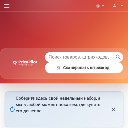
menu
person
arrow_drop_down
arrow_drop_down
search
qr_code
Сканировать штрихкод
Соберите здесь свой недельный набор, а
мы в любой момент покажем, где купить
autorenew
close
его дешевле.