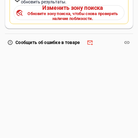
обновить результаты.
Изменить зону поиска
travel_explore
Обновите зону поиска, чтобы снова проверить
наличие поблизости.
forward_to_inbox
link
error_outline
Сообщить об ошибке в товаре