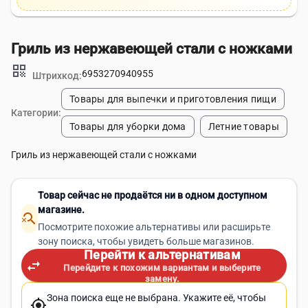
Гриль из нержавеющей стали с ножками
qr_code
6953270940955
Штрихкод:
Товары для выпечки и приготовления пищи
Категории:
Товары для уборки дома
Летние товары
Гриль из нержавеющей стали с ножками
Товар сейчас не продаётся ни в одном доступном
магазине.
search_off
Посмотрите похожие альтернативы или расширьте
зону поиска, чтобы увидеть больше магазинов.
Перейти к альтернативам
swap_horiz
Перейдите к похожим вариантам и выберите
замену.
Зона поиска еще не выбрана. Укажите её, чтобы
my_location