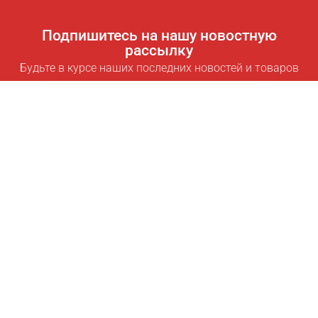
Подпишитесь на нашу новостную
рассылку
Будьте в курсе наших последних новостей и товаров
Подписаться
Полезные ссылки
Умная подписка для экономии
Data API
MCP для ассистентов
Журнал Pricepilot
Таблица лидеров
О нас