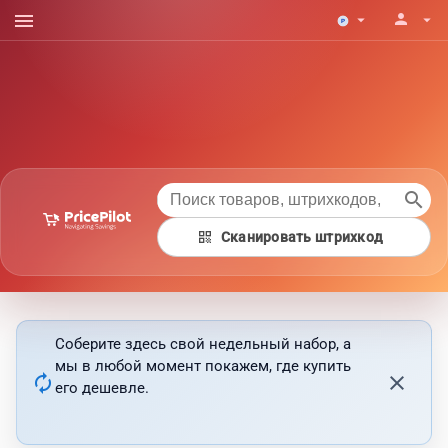
menu
person
arrow_drop_down
arrow_drop_down
search
qr_code
Сканировать штрихкод
Соберите здесь свой недельный набор, а
мы в любой момент покажем, где купить
autorenew
close
его дешевле.