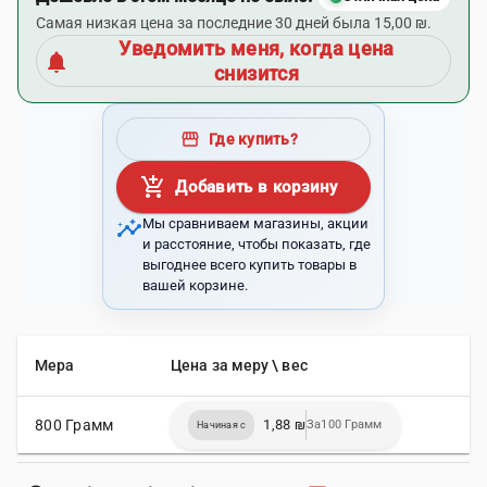
Самая низкая цена за последние 30 дней была 15,00 ₪.
Уведомить меня, когда цена
notifications
снизится
storefront
Где купить?
add_shopping_cart
Добавить в корзину
insights
Мы сравниваем магазины, акции
и расстояние, чтобы показать, где
выгоднее всего купить товары в
вашей корзине.
Мера
Цена за меру \ вес
800 Грамм
1,88 ₪
За100 Грамм
Начиная с