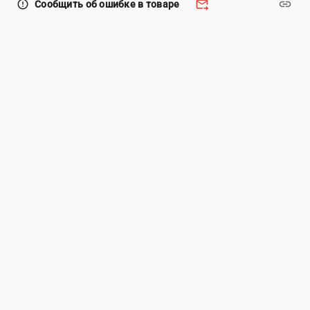
forward_to_inbox
link
error_outline
Сообщить об ошибке в товаре