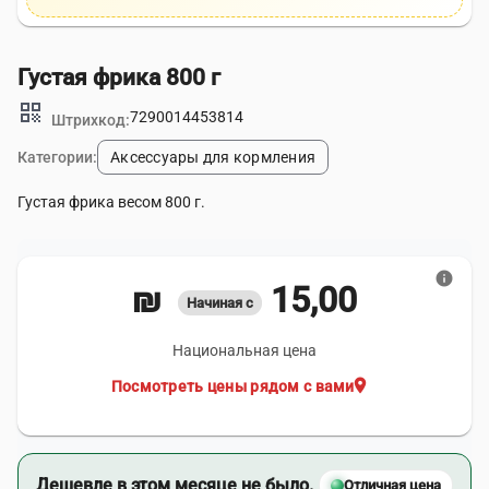
Густая фрика 800 г
qr_code
7290014453814
Штрихкод:
Категории:
Аксессуары для кормления
Густая фрика весом 800 г.
info
15,00 ₪
Начиная с
Национальная цена
location_on
Посмотреть цены рядом с вами
Дешевле в этом месяце не было.
Отличная цена