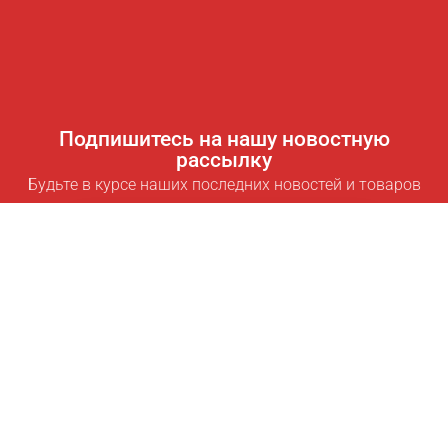
Подпишитесь на нашу новостную
рассылку
Будьте в курсе наших последних новостей и товаров
Подписаться
Полезные ссылки
Умная подписка для экономии
Data API
MCP для ассистентов