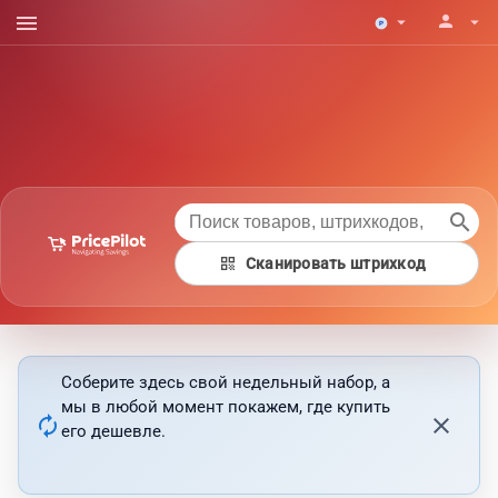
menu
person
arrow_drop_down
arrow_drop_down
search
qr_code
Сканировать штрихкод
Соберите здесь свой недельный набор, а
мы в любой момент покажем, где купить
autorenew
close
его дешевле.