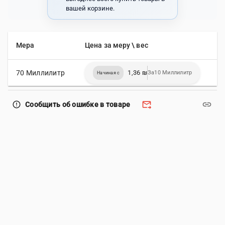
вашей корзине.
Мера
Цена за меру \ вес
70 Миллилитр
1,36 ₪
За10 Миллилитр
Начиная с
forward_to_inbox
link
error_outline
Сообщить об ошибке в товаре