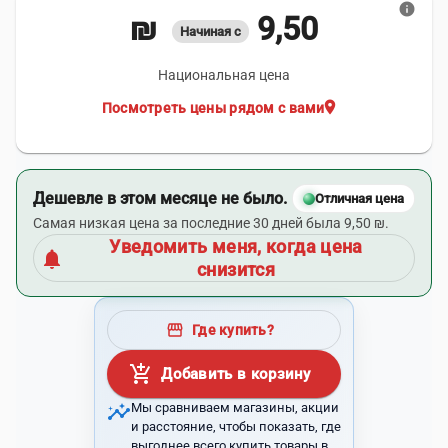
info
9,50 ₪
Начиная с
Национальная цена
location_on
Посмотреть цены рядом с вами
Дешевле в этом месяце не было.
Отличная цена
Самая низкая цена за последние 30 дней была 9,50 ₪.
Уведомить меня, когда цена
notifications
снизится
storefront
Где купить?
add_shopping_cart
Добавить в корзину
insights
Мы сравниваем магазины, акции
и расстояние, чтобы показать, где
выгоднее всего купить товары в