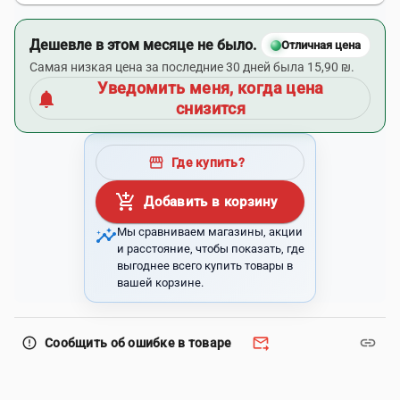
Дешевле в этом месяце не было.
Отличная цена
Самая низкая цена за последние 30 дней была 15,90 ₪.
Уведомить меня, когда цена
notifications
снизится
storefront
Где купить?
add_shopping_cart
Добавить в корзину
insights
Мы сравниваем магазины, акции
и расстояние, чтобы показать, где
выгоднее всего купить товары в
вашей корзине.
forward_to_inbox
link
error_outline
Сообщить об ошибке в товаре