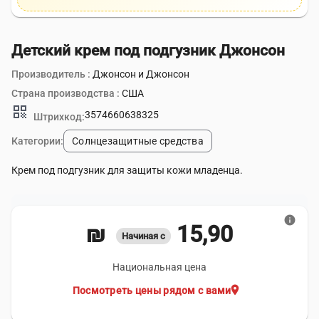
Детский крем под подгузник Джонсон
Производитель :
Джонсон и Джонсон
Страна производства :
США
qr_code
3574660638325
Штрихкод:
Категории:
Солнцезащитные средства
Крем под подгузник для защиты кожи младенца.
info
15,90 ₪
Начиная с
Национальная цена
location_on
Посмотреть цены рядом с вами