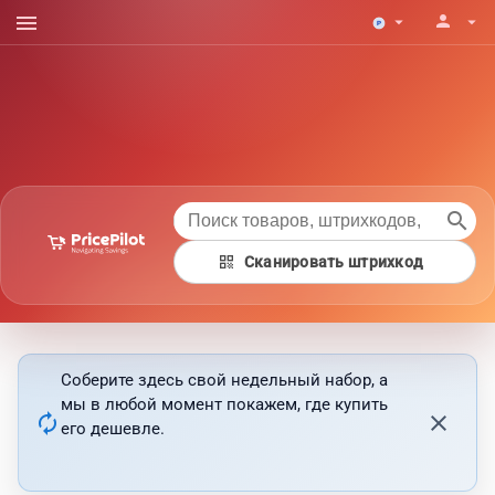
menu
person
arrow_drop_down
arrow_drop_down
search
qr_code
Сканировать штрихкод
Соберите здесь свой недельный набор, а
мы в любой момент покажем, где купить
autorenew
close
его дешевле.