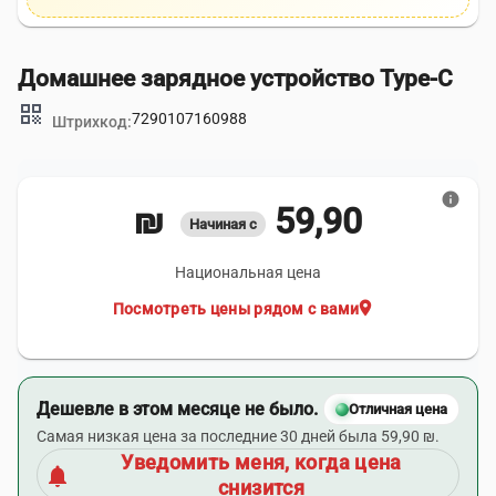
Домашнее зарядное устройство Type-C
qr_code
7290107160988
Штрихкод:
info
59,90 ₪
Начиная с
Национальная цена
location_on
Посмотреть цены рядом с вами
Дешевле в этом месяце не было.
Отличная цена
Самая низкая цена за последние 30 дней была 59,90 ₪.
Уведомить меня, когда цена
notifications
снизится