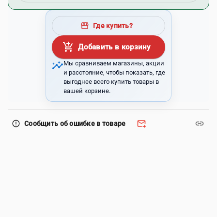
storefront
Где купить?
add_shopping_cart
Добавить в корзину
insights
Мы сравниваем магазины, акции
и расстояние, чтобы показать, где
выгоднее всего купить товары в
вашей корзине.
forward_to_inbox
link
error_outline
Сообщить об ошибке в товаре