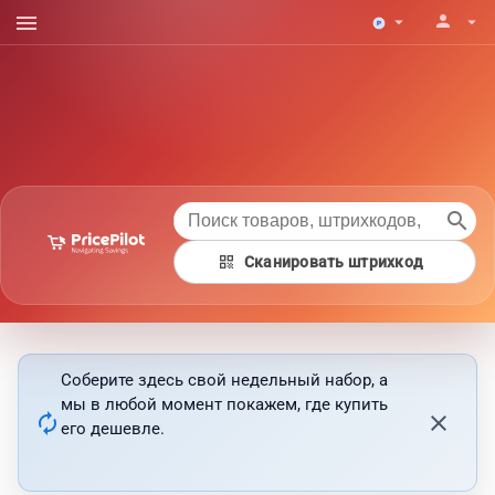
menu
person
arrow_drop_down
arrow_drop_down
search
qr_code
Сканировать штрихкод
Соберите здесь свой недельный набор, а
мы в любой момент покажем, где купить
autorenew
close
его дешевле.