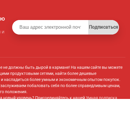
ую
Подписаться
 и
ле не должны быть дырой в кармане! На нашем сайте вы можете
щими продуктовыми сетями, найти более дешевые
и насладиться более умным и экономичным опытом покупок.
ы заслуживаем побаловать себя по более справедливым ценам,
го положения.
а новый уровень? Присоединяйтесь к нашей
Умная подписка
 плату вы получите эксклюзивный доступ к супермаркету с
 передовые инструменты для экономии и плавный перенос
покупок супермаркетов.
ok
и присоединяйтесь к нашей
Группа Facebook
для получения
 и многого другого!