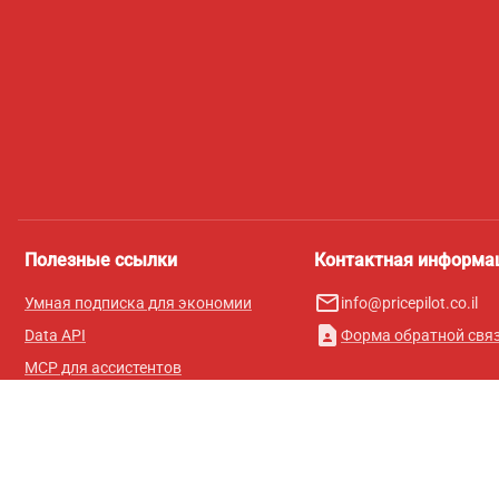
Полезные ссылки
Контактная информа
mail_outline
Умная подписка для экономии
info@pricepilot.co.il
contact_page
Data API
Форма обратной свя
MCP для ассистентов
Журнал Pricepilot
Таблица лидеров
О нас
Условия использования