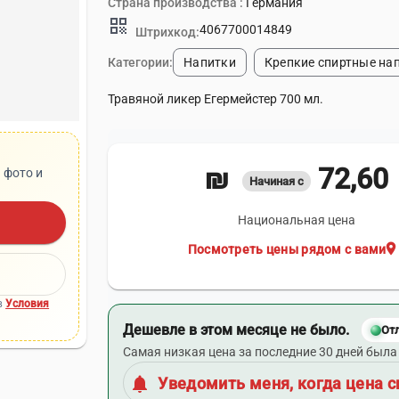
Страна производства :
Германия
qr_code
4067700014849
Штрихкод:
Категории:
Напитки
Крепкие спиртные на
Травяной ликер Егермейстер 700 мл.
72,60 ₪
 фото и
Начиная с
Национальная цена
location_on
Посмотреть цены рядом с вами
в
Условия
Дешевле в этом месяце не было.
От
Самая низкая цена за последние 30 дней была 
notifications
Уведомить меня, когда цена с