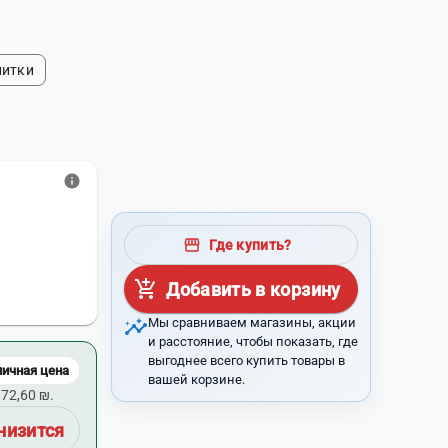
питки
info
storefront
Где купить?
add_shopping_cart
Добавить в корзину
insights
Мы сравниваем магазины, акции
и расстояние, чтобы показать, где
выгоднее всего купить товары в
личная цена
вашей корзине.
72,60 ₪.
низится