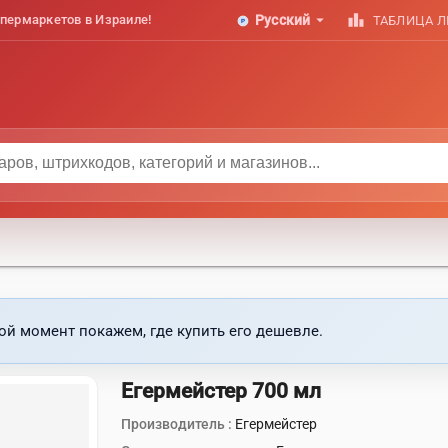
arrow_drop_down
leaderboard
пермаркетов в Израиле!
Русский
ТАБЛИЦА 
ой момент покажем, где купить его дешевле.
Егермейстер 700 мл
Производитель :
Егермейстер