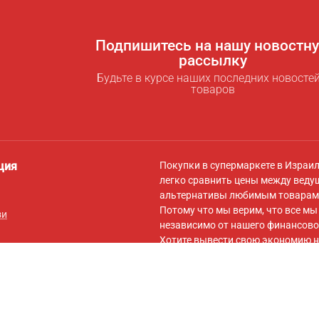
Подпишитесь на нашу новостн
рассылку
Будьте в курсе наших последних новостей
товаров
ция
Покупки в супермаркете в Израи
легко сравнить цены между веду
альтернативы любимым товарам 
Потому что мы верим, что все м
зи
независимо от нашего финансово
Хотите вывести свою экономию н
для экономии
! За символическую
самыми низкими ценами для вас,
вашей корзины на сайты онлайн-
Подписывайтесь на нас в
Facebo
обновлений, советов по экономии