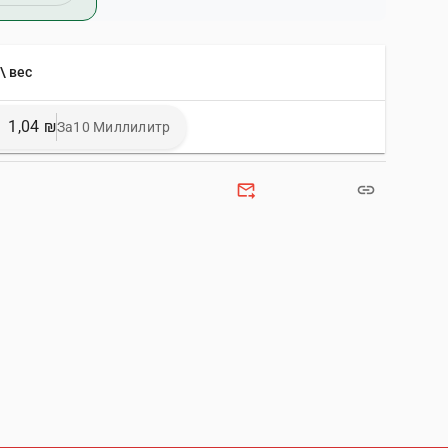
\ вес
1,04 ₪
За10 Миллилитр
forward_to_inbox
link