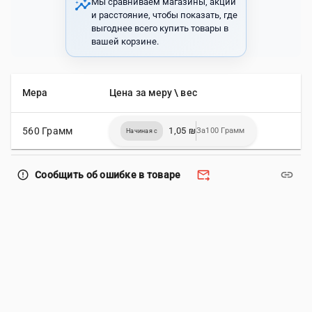
insights
Мы сравниваем магазины, акции
и расстояние, чтобы показать, где
выгоднее всего купить товары в
вашей корзине.
Мера
Цена за меру \ вес
560 Грамм
1,05 ₪
За100 Грамм
Начиная с
forward_to_inbox
link
error_outline
Сообщить об ошибке в товаре