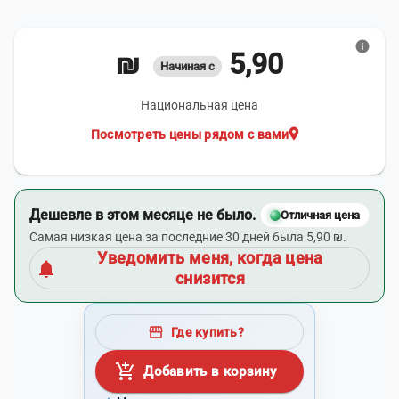
info
5,90 ₪
Начиная с
Национальная цена
location_on
Посмотреть цены рядом с вами
Дешевле в этом месяце не было.
Отличная цена
Самая низкая цена за последние 30 дней была 5,90 ₪.
Уведомить меня, когда цена
notifications
снизится
storefront
Где купить?
add_shopping_cart
Добавить в корзину