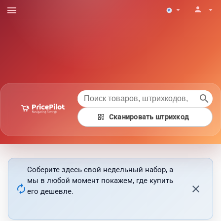
menu
person
arrow_drop_down
arrow_drop_down
search
qr_code
Сканировать штрихкод
Соберите здесь свой недельный набор, а
мы в любой момент покажем, где купить
autorenew
close
его дешевле.