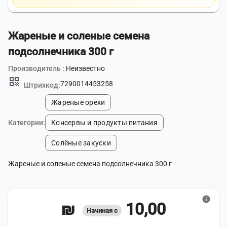
Жареные и соленые семена
подсолнечника 300 г
Производитель :
Неизвестно
qr_code
7290014453258
Штрихкод:
Жареные орехи
Категории:
Консервы и продукты питания
Солёные закуски
Жареные и соленые семена подсолнечника 300 г
info
10,00 ₪
Начиная с