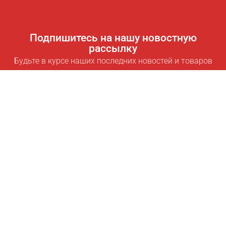
Подпишитесь на нашу новостную
рассылку
Будьте в курсе наших последних новостей и товаров
Подписаться
Полезные ссылки
Умная подписка для экономии
Data API
MCP для ассистентов
Журнал Pricepilot
Таблица лидеров