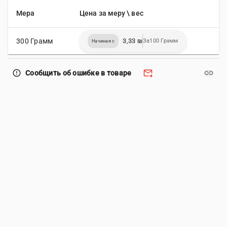
Мера
Цена за меру \ вес
300 Грамм
3,33 ₪
За100 Грамм
Начиная с
forward_to_inbox
link
error_outline
Сообщить об ошибке в товаре