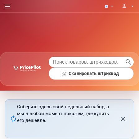
menu
person
arrow_drop_down
arrow_drop_down
search
qr_code
Сканировать штрихкод
Соберите здесь свой недельный набор, а
мы в любой момент покажем, где купить
autorenew
close
его дешевле.