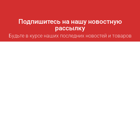
Подпишитесь на нашу новостную
рассылку
Будьте в курсе наших последних новостей и товаров
Подписаться
Полезные ссылки
Умная подписка для экономии
Data API
MCP для ассистентов
Журнал Pricepilot
Таблица лидеров