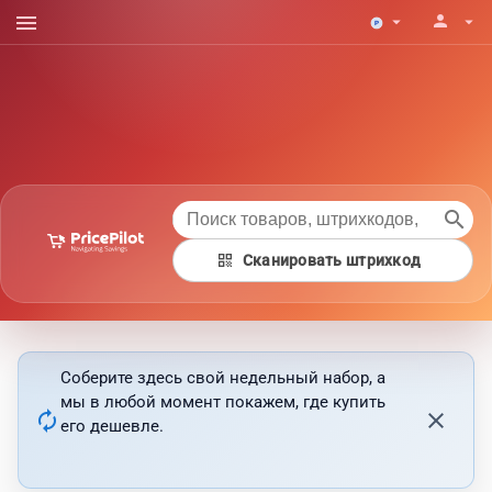
menu
person
arrow_drop_down
arrow_drop_down
search
qr_code
Сканировать штрихкод
Соберите здесь свой недельный набор, а
мы в любой момент покажем, где купить
autorenew
close
его дешевле.