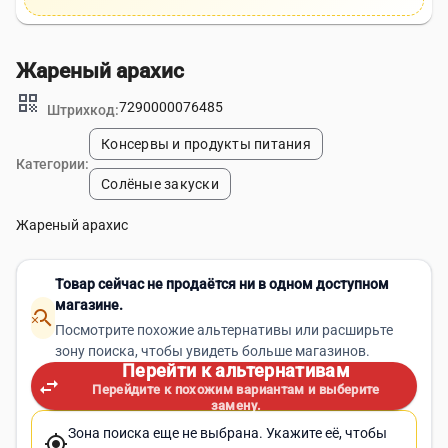
Жареный арахис
qr_code
7290000076485
Штрихкод:
Консервы и продукты питания
Категории:
Солёные закуски
Жареный арахис
Товар сейчас не продаётся ни в одном доступном
магазине.
search_off
Посмотрите похожие альтернативы или расширьте
зону поиска, чтобы увидеть больше магазинов.
Перейти к альтернативам
swap_horiz
Перейдите к похожим вариантам и выберите
замену.
Зона поиска еще не выбрана. Укажите её, чтобы
my_location