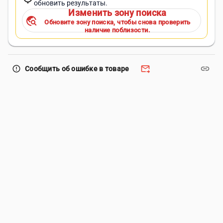
обновить результаты.
Изменить зону поиска
travel_explore
Обновите зону поиска, чтобы снова проверить
наличие поблизости.
forward_to_inbox
link
error_outline
Сообщить об ошибке в товаре