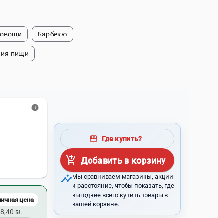
 овощи
Барбекю
ния пищи
info
storefront
Где купить?
add_shopping_cart
Добавить в корзину
insights
Мы сравниваем магазины, акции
и расстояние, чтобы показать, где
выгоднее всего купить товары в
личная цена
вашей корзине.
8,40 ₪.