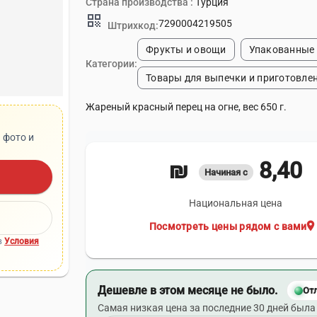
Страна производства :
Турция
qr_code
7290004219505
Штрихкод:
Фрукты и овощи
Упакованные
Категории:
Товары для выпечки и приготовле
Жареный красный перец на огне, вес 650 г.
 фото и
8,40 ₪
Начиная с
Национальная цена
location_on
Посмотреть цены рядом с вами
в
Условия
Дешевле в этом месяце не было.
От
Самая низкая цена за последние 30 дней была 