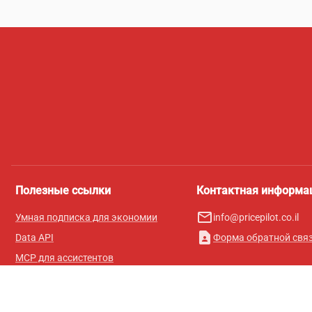
Полезные ссылки
Контактная информа
mail_outline
Умная подписка для экономии
info@pricepilot.co.il
contact_page
Data API
Форма обратной свя
MCP для ассистентов
Журнал Pricepilot
Таблица лидеров