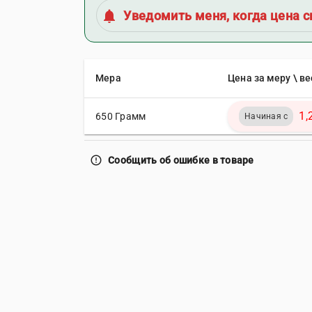
notifications
Уведомить меня, когда цена с
Мера
Цена за меру \ ве
1,
650 Грамм
Начиная с
error_outline
Сообщить об ошибке в товаре