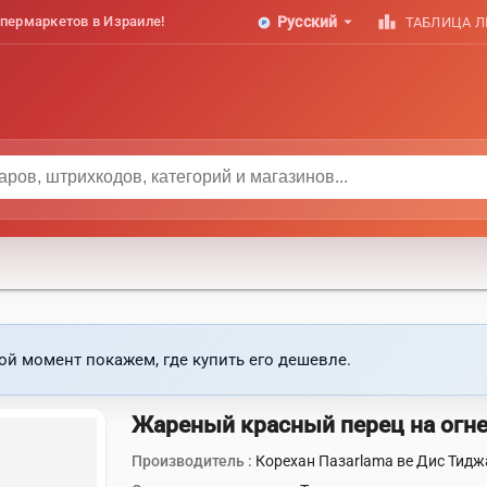
arrow_drop_down
leaderboard
пермаркетов в Израиле!
Русский
ТАБЛИЦА 
ой момент покажем, где купить его дешевле.
Жареный красный перец на огне
Производитель :
Корехан Пазarlama ве Дис Тидж