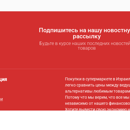
Подпишитесь на нашу новостн
рассылку
Будьте в курсе наших последних новостей
товаров
ция
Покупки в супермаркете в Израи
легко сравнить цены между веду
альтернативы любимым товарам 
Потому что мы верим, что все м
зи
независимо от нашего финансово
Хотите вывести свою экономию н
для экономии
! За символическую
самыми низкими ценами для вас,
вашей корзины на сайты онлайн-