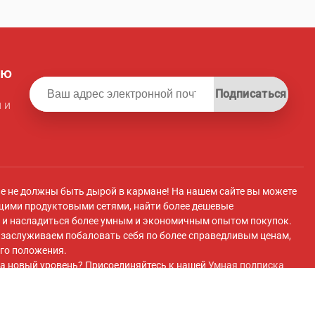
ую
Подписаться
 и
ле не должны быть дырой в кармане! На нашем сайте вы можете
щими продуктовыми сетями, найти более дешевые
и насладиться более умным и экономичным опытом покупок.
ы заслуживаем побаловать себя по более справедливым ценам,
го положения.
а новый уровень? Присоединяйтесь к нашей
Умная подписка
 плату вы получите эксклюзивный доступ к супермаркету с
 передовые инструменты для экономии и плавный перенос
покупок супермаркетов.