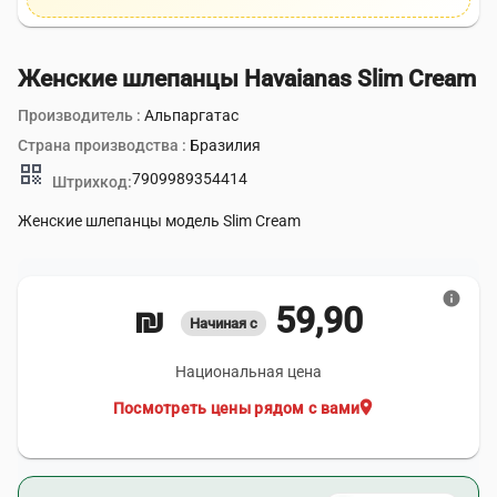
Женские шлепанцы Havaianas Slim Cream
Производитель :
Альпаргатас
Страна производства :
Бразилия
qr_code
7909989354414
Штрихкод:
Женские шлепанцы модель Slim Cream
info
59,90 ₪
Начиная с
Национальная цена
location_on
Посмотреть цены рядом с вами