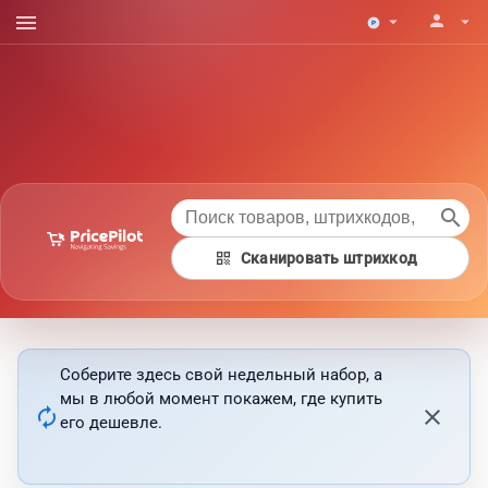
menu
person
arrow_drop_down
arrow_drop_down
search
qr_code
Сканировать штрихкод
Соберите здесь свой недельный набор, а
мы в любой момент покажем, где купить
autorenew
close
его дешевле.