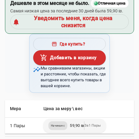
Дешевле в этом месяце не было.
Отличная цена
Самая низкая цена за последние 30 дней была 59,90 ₪.
Уведомить меня, когда цена
notifications
снизится
storefront
Где купить?
add_shopping_cart
Добавить в корзину
insights
Мы сравниваем магазины, акции
и расстояние, чтобы показать, где
выгоднее всего купить товары в
вашей корзине.
Мера
Цена за меру \ вес
1 Пары
59,90 ₪
За1 Пары
Начиная с