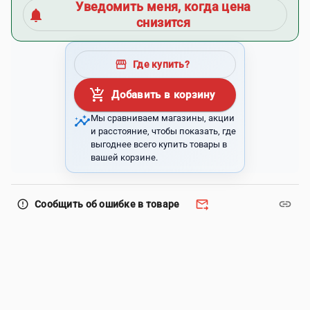
Уведомить меня, когда цена
notifications
снизится
storefront
Где купить?
add_shopping_cart
Добавить в корзину
insights
Мы сравниваем магазины, акции
и расстояние, чтобы показать, где
выгоднее всего купить товары в
вашей корзине.
forward_to_inbox
link
error_outline
Сообщить об ошибке в товаре