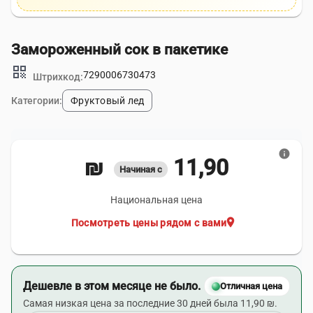
Замороженный сок в пакетике
qr_code
7290006730473
Штрихкод:
Категории:
Фруктовый лед
info
11,90 ₪
Начиная с
Национальная цена
location_on
Посмотреть цены рядом с вами
Дешевле в этом месяце не было.
Отличная цена
Самая низкая цена за последние 30 дней была 11,90 ₪.