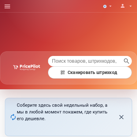
menu
person
arrow_drop_down
arrow_drop_down
search
qr_code
Сканировать штрихкод
Соберите здесь свой недельный набор, а
мы в любой момент покажем, где купить
autorenew
close
его дешевле.