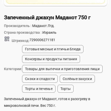
Запеченный джахун Маданот 750 г
Производитель :
Маданот Лтд.
Страна производства :
Израиль
qr_code
7290006271181
Штрихкод:
Готовые мясные и птичьи блюда
Консервы и продукты питания
Категории:
Товары для выпечки и приготовления пищи
Снэки и сладости
Солёные закуски
Торты и печенье
Торты
Запеченный джахун от Маданот, готов к разогреву в
микроволновой печи. Вес 750 г.