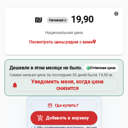
info
19,90 ₪
Начиная с
Национальная цена
location_on
Посмотреть цены рядом с вами
Дешевле в этом месяце не было.
Отличная цена
Самая низкая цена за последние 30 дней была 19,90 ₪.
Уведомить меня, когда цена
notifications
снизится
storefront
Где купить?
add_shopping_cart
Добавить в корзину
Мы сравниваем магазины, акции