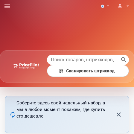
menu
person
arrow_drop_down
arrow_drop_down
search
qr_code
Сканировать штрихкод
Соберите здесь свой недельный набор, а
мы в любой момент покажем, где купить
autorenew
close
его дешевле.