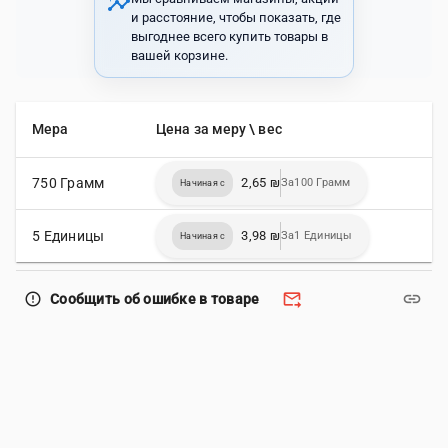
insights
и расстояние, чтобы показать, где
выгоднее всего купить товары в
вашей корзине.
Мера
Цена за меру \ вес
750 Грамм
2,65 ₪
За100 Грамм
Начиная с
5 Единицы
3,98 ₪
За1 Единицы
Начиная с
forward_to_inbox
link
error_outline
Сообщить об ошибке в товаре