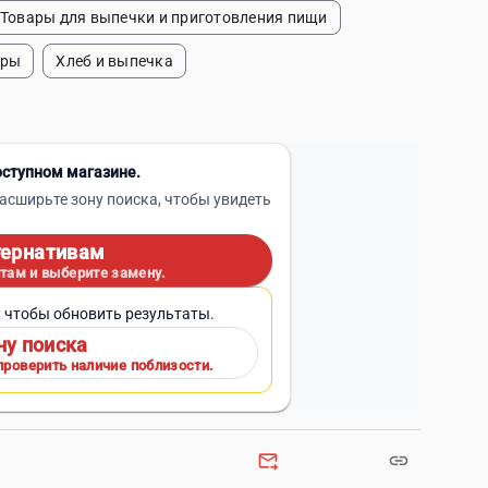
Товары для выпечки и приготовления пищи
ары
Хлеб и выпечка
оступном магазине.
асширьте зону поиска, чтобы увидеть
тернативам
там и выберите замену.
, чтобы обновить результаты.
ну поиска
проверить наличие поблизости.
forward_to_inbox
link