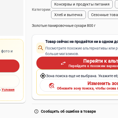
Консервы и продукты питания
Категории:
Хлеб и выпечка
Сезонные тов
Золотые панировочные сухари 800 г
Товар сейчас не продаётся ни в одном д
search_off
Посмотрите похожие альтернативы или р
 фото и
больше магазинов.
Перейти к аль
swap_horiz
Перейдите к похожим вариан
my_location
Зона поиска еще не выбрана. Укажите её
Изменить зо
travel_explore
Обновите зону поиска, чтобы снова 
в
Условия
error_outline
Сообщить об ошибке в товаре