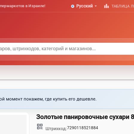
arrow_drop_down
leaderboard
пермаркетов в Израиле!
Русский
ТАБЛИЦА 
ой момент покажем, где купить его дешевле.
Золотые панировочные сухари 8
qr_code
7290118521884
Штрихкод: