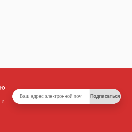
ую
Подписаться
 и