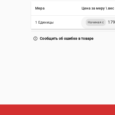
Мера
Цена за меру \ вес
179
1 Единицы
Начиная с
error_outline
Сообщить об ошибке в товаре