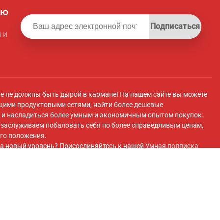
ую
Подписаться
 и
ле не должны быть дырой в кармане! На нашем сайте вы можете
щими продуктовыми сетями, найти более дешевые
и насладиться более умным и экономичным опытом покупок.
ы заслуживаем побаловать себя по более справедливым ценам,
го положения.
а новый уровень? Присоединяйтесь к нашей
Умная подписка
 плату вы получите эксклюзивный доступ к супермаркету с
 передовые инструменты для экономии и плавный перенос
покупок супермаркетов.
ok
и присоединяйтесь к нашей
Группа Facebook
для получения
 и многого другого!