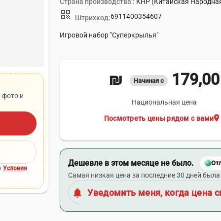
Страна производства :
КНР (Китайская Народна
qr_code
6911400354607
Штрихкод:
Игровой набор "Суперкрылья"
179,00 ₪
Начиная с
 фото и
Национальная цена
location_on
Посмотреть цены рядом с вами
Дешевле в этом месяце не было.
От
в
Условия
Самая низкая цена за последние 30 дней была 
notifications
Уведомить меня, когда цена с