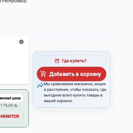
я Республика)
info
storefront
Где купить?
add_shopping_cart
Добавить в корзину
insights
Мы сравниваем магазины, акции
и расстояние, чтобы показать, где
выгоднее всего купить товары в
личная цена
вашей корзине.
179,00 ₪.
низится