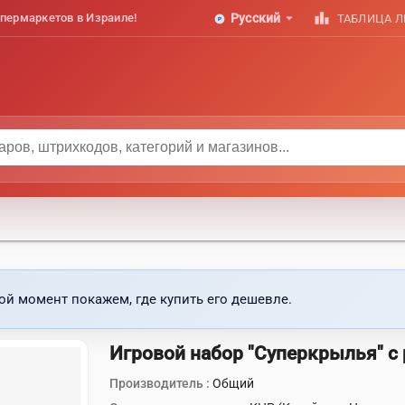
arrow_drop_down
leaderboard
пермаркетов в Израиле!
Русский
ТАБЛИЦА 
ой момент покажем, где купить его дешевле.
Игровой набор "Суперкрылья" 
Производитель :
Общий