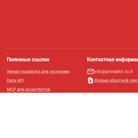
Полезные ссылки
Контактная информа
mail_outline
Умная подписка для экономии
info@pricepilot.co.il
contact_page
Data API
Форма обратной свя
MCP для ассистентов
Журнал Pricepilot
Таблица лидеров
О нас
Условия использования
Политика конфиденциальности