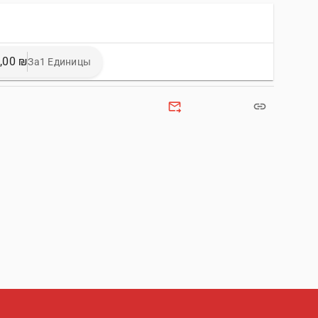
,00 ₪
За1 Единицы
forward_to_inbox
link