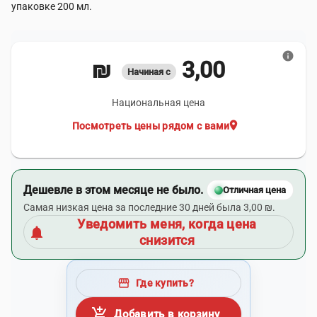
упаковке 200 мл.
info
3,00 ₪
Начиная с
Национальная цена
location_on
Посмотреть цены рядом с вами
Дешевле в этом месяце не было.
Отличная цена
Самая низкая цена за последние 30 дней была 3,00 ₪.
Уведомить меня, когда цена
notifications
снизится
storefront
Где купить?
add_shopping_cart
Добавить в корзину