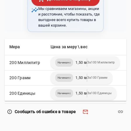
insights
Мы сравниваем магазины, акции
и расстояние, чтобы показать, где
выгоднее всего купить товары в
вашей корзине.
Мера
Цена за меру \ вес
200 Миллилитр
1,50 ₪
За100 Миллилитр
Начиная с
200 Грамм
1,50 ₪
За100 Грамм
Начиная с
200 Единицы
1,50 ₪
За100 Единицы
Начиная с
forward_to_inbox
link
error_outline
Сообщить об ошибке в товаре