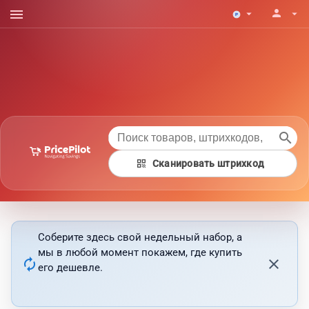
menu
person
arrow_drop_down
arrow_drop_down
search
qr_code
Сканировать штрихкод
Соберите здесь свой недельный набор, а
мы в любой момент покажем, где купить
autorenew
close
его дешевле.