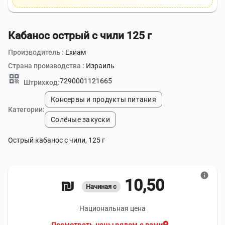
Кабанос острый с чили 125 г
Производитель :
Ехиам
Страна производства :
Израиль
qr_code
7290001121665
Штрихкод:
Консервы и продукты питания
Категории:
Солёные закуски
Острый кабанос с чили, 125 г
info
10,50 ₪
Начиная с
Национальная цена
location_on