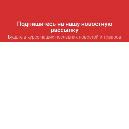
Подпишитесь на нашу новостную
рассылку
Будьте в курсе наших последних новостей и товаров
Подписаться
Полезные ссылки
Умная подписка для экономии
Data API
MCP для ассистентов
Журнал Pricepilot
Таблица лидеров