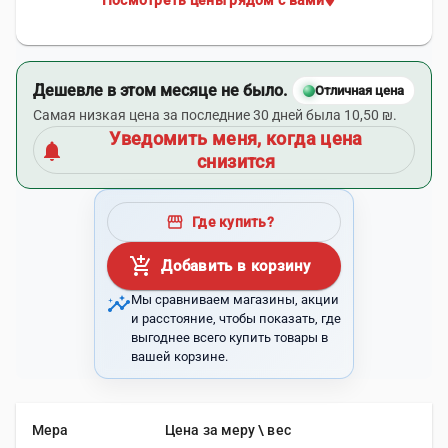
Посмотреть цены рядом с вами
Дешевле в этом месяце не было.
Отличная цена
Самая низкая цена за последние 30 дней была 10,50 ₪.
Уведомить меня, когда цена
notifications
снизится
storefront
Где купить?
add_shopping_cart
Добавить в корзину
insights
Мы сравниваем магазины, акции
и расстояние, чтобы показать, где
выгоднее всего купить товары в
вашей корзине.
Мера
Цена за меру \ вес