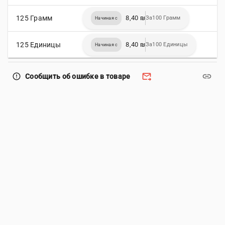
125 Грамм
8,40 ₪
За100 Грамм
Начиная с
125 Единицы
8,40 ₪
За100 Единицы
Начиная с
forward_to_inbox
link
error_outline
Сообщить об ошибке в товаре