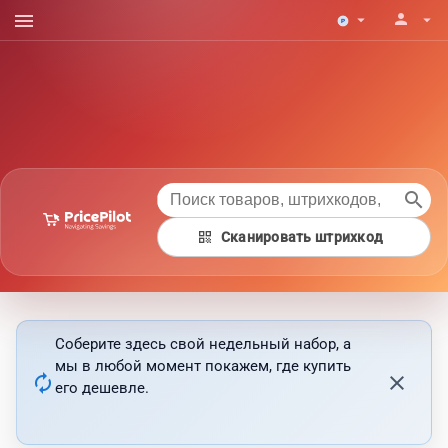
menu
person
arrow_drop_down
arrow_drop_down
search
qr_code
Сканировать штрихкод
Соберите здесь свой недельный набор, а
мы в любой момент покажем, где купить
autorenew
close
его дешевле.