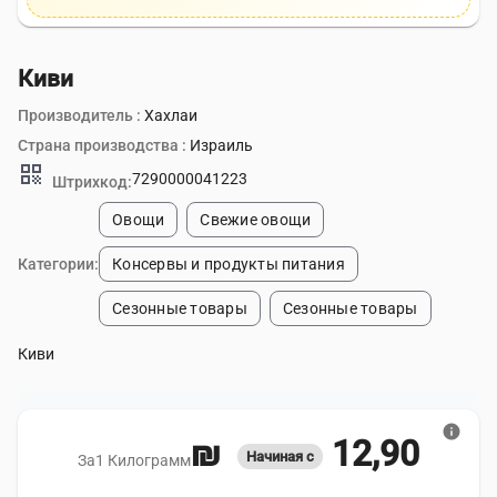
Киви
Производитель :
Хахлаи
Страна производства :
Израиль
qr_code
7290000041223
Штрихкод:
Овощи
Свежие овощи
Категории:
Консервы и продукты питания
Сезонные товары
Сезонные товары
Киви
info
12,90 ₪
Начиная с
За1 Килограмм