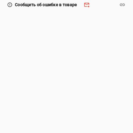
forward_to_inbox
link
error_outline
Сообщить об ошибке в товаре