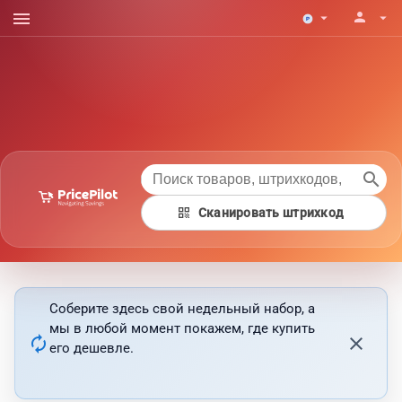
menu
person
arrow_drop_down
arrow_drop_down
search
qr_code
Сканировать штрихкод
Соберите здесь свой недельный набор, а
мы в любой момент покажем, где купить
autorenew
close
его дешевле.