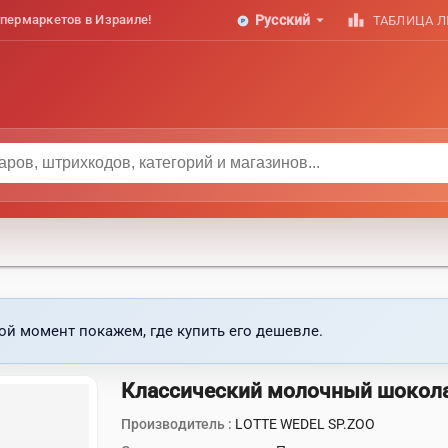
arrow_drop_down
leaderboard
пермаркетов в Израиле!
Русский
ТАБЛИЦА 
ой момент покажем, где купить его дешевле.
Классический молочный шокола
Производитель :
LOTTE WEDEL SP.ZOO