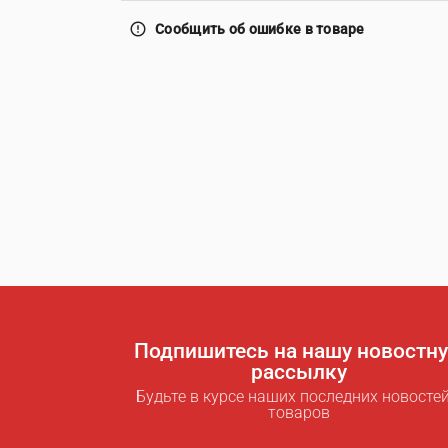
error_outline
Сообщить об ошибке в товаре
Подпишитесь на нашу новостн
рассылку
Будьте в курсе наших последних новостей
товаров