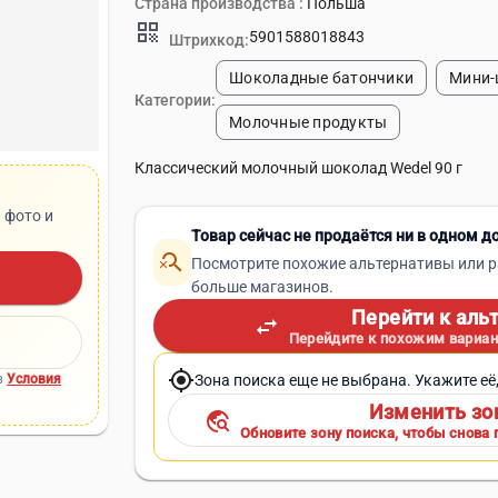
Страна производства :
Польша
qr_code
5901588018843
Штрихкод:
Шоколадные батончики
Мини-
Категории:
Молочные продукты
Классический молочный шоколад Wedel 90 г
 фото и
Товар сейчас не продаётся ни в одном д
search_off
Посмотрите похожие альтернативы или р
больше магазинов.
Перейти к аль
swap_horiz
Перейдите к похожим вариан
my_location
Зона поиска еще не выбрана. Укажите её
в
Условия
Изменить зо
travel_explore
Обновите зону поиска, чтобы снова 