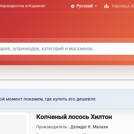
arrow_drop_down
leaderboard
пермаркетов в Израиле!
Русский
ТАБЛИЦА 
ой момент покажем, где купить его дешевле.
Копченый лосось Хилтон
Производитель :
Делидаг К. Малахи