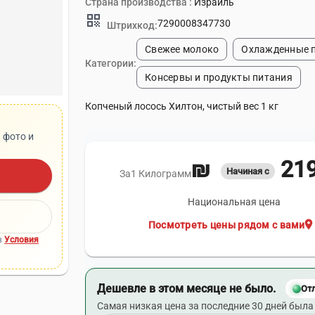
Страна производства :
Израиль
qr_code
7290008347730
Штрихкод:
Свежее молоко
Охлажденные 
Категории:
Консервы и продукты питания
Копченый лосось Хилтон, чистый вес 1 кг
 фото и
219,
Начиная с
За1 Килограмм
Национальная цена
location_on
Посмотреть цены рядом с вами
в
Условия
Дешевле в этом месяце не было.
От
Самая низкая цена за последние 30 дней была 