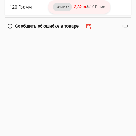
120 Грамм
3,32 ₪
За10 Грамм
Начиная с
forward_to_inbox
link
error_outline
Сообщить об ошибке в товаре