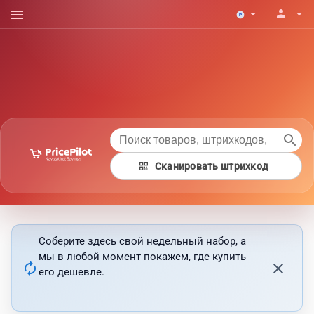
menu
person
arrow_drop_down
arrow_drop_down
search
qr_code
Сканировать штрихкод
Соберите здесь свой недельный набор, а
мы в любой момент покажем, где купить
autorenew
close
его дешевле.