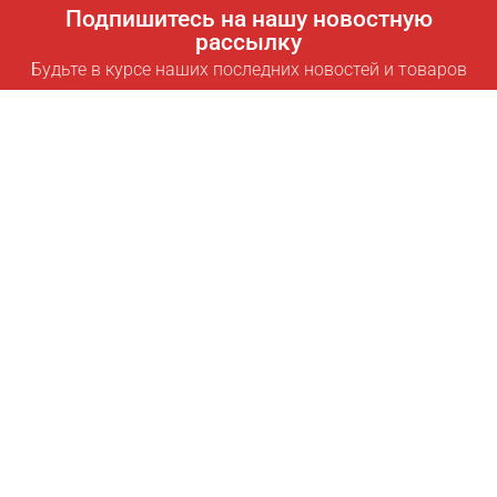
Подпишитесь на нашу новостную
рассылку
Будьте в курсе наших последних новостей и товаров
Подписаться
Полезные ссылки
Умная подписка для экономии
Data API
MCP для ассистентов
Журнал Pricepilot
Таблица лидеров
О нас
Условия использования