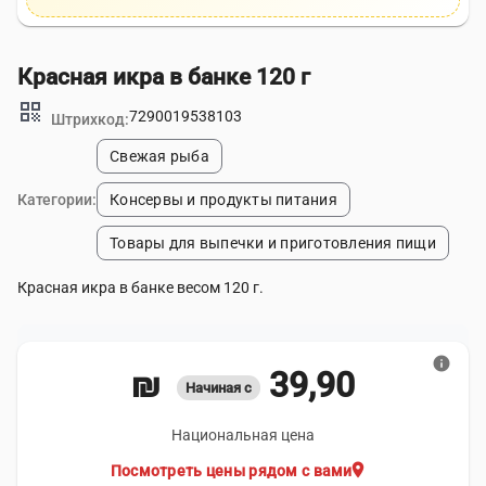
Красная икра в банке 120 г
qr_code
7290019538103
Штрихкод:
Свежая рыба
Категории:
Консервы и продукты питания
Товары для выпечки и приготовления пищи
Красная икра в банке весом 120 г.
info
39,90 ₪
Начиная с
Национальная цена
location_on
Посмотреть цены рядом с вами