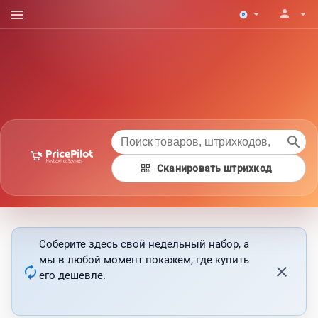
menu
person
arrow_drop_down
arrow_drop_down
search
qr_code
Сканировать штрихкод
Соберите здесь свой недельный набор, а
мы в любой момент покажем, где купить
autorenew
close
его дешевле.