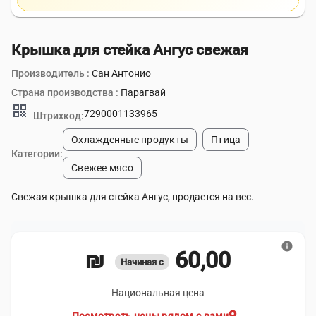
Крышка для стейка Ангус свежая
Производитель :
Сан Антонио
Страна производства :
Парагвай
qr_code
7290001133965
Штрихкод:
Охлажденные продукты
Птица
Категории:
Свежее мясо
Свежая крышка для стейка Ангус, продается на вес.
info
60,00 ₪
Начиная с
Национальная цена
location_on