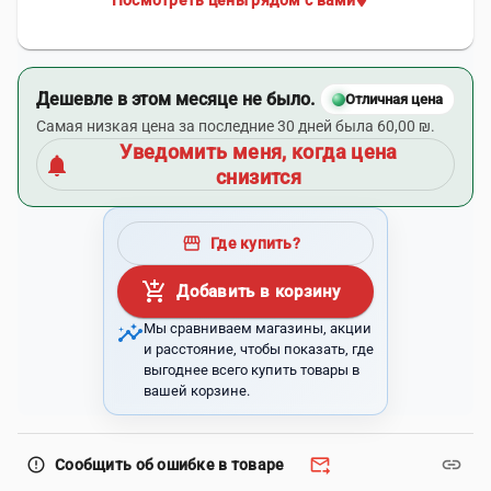
Посмотреть цены рядом с вами
Дешевле в этом месяце не было.
Отличная цена
Самая низкая цена за последние 30 дней была 60,00 ₪.
Уведомить меня, когда цена
notifications
снизится
storefront
Где купить?
add_shopping_cart
Добавить в корзину
insights
Мы сравниваем магазины, акции
и расстояние, чтобы показать, где
выгоднее всего купить товары в
вашей корзине.
forward_to_inbox
link
error_outline
Сообщить об ошибке в товаре