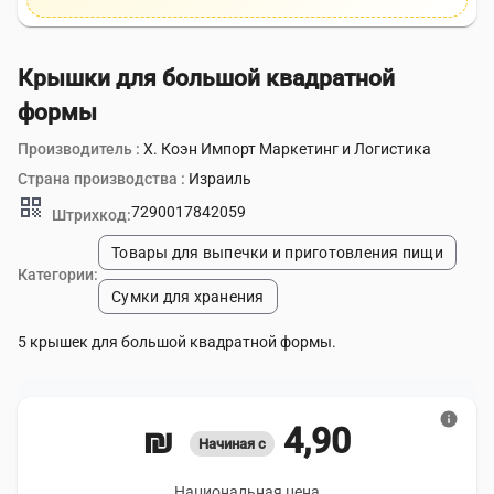
Крышки для большой квадратной
формы
Производитель :
Х. Коэн Импорт Маркетинг и Логистика
Страна производства :
Израиль
qr_code
7290017842059
Штрихкод:
Товары для выпечки и приготовления пищи
Категории:
Сумки для хранения
5 крышек для большой квадратной формы.
info
4,90 ₪
Начиная с
Национальная цена