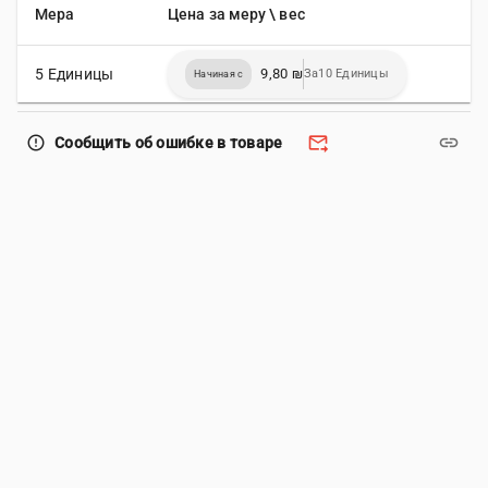
Мера
Цена за меру \ вес
5 Единицы
9,80 ₪
За10 Единицы
Начиная с
forward_to_inbox
link
error_outline
Сообщить об ошибке в товаре