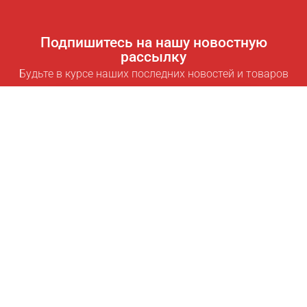
Подпишитесь на нашу новостную
рассылку
Будьте в курсе наших последних новостей и товаров
Подписаться
Полезные ссылки
Умная подписка для экономии
Data API
MCP для ассистентов
Журнал Pricepilot
Таблица лидеров