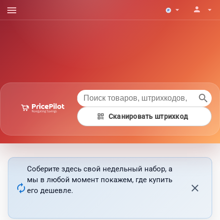
menu
person
arrow_drop_down
arrow_drop_down
search
qr_code
Сканировать штрихкод
Соберите здесь свой недельный набор, а
мы в любой момент покажем, где купить
autorenew
close
его дешевле.