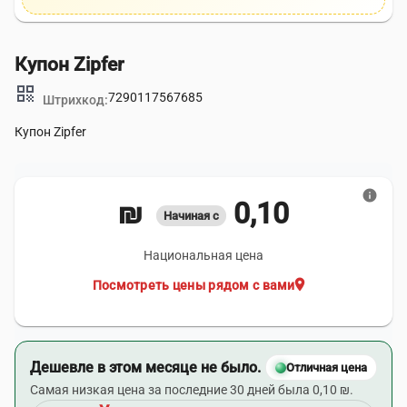
Купон Zipfer
qr_code
7290117567685
Штрихкод:
Купон Zipfer
info
0,10 ₪
Начиная с
Национальная цена
location_on
Посмотреть цены рядом с вами
Дешевле в этом месяце не было.
Отличная цена
Самая низкая цена за последние 30 дней была 0,10 ₪.