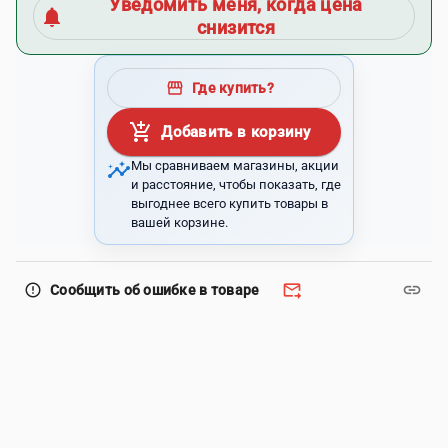
Уведомить меня, когда цена
notifications
снизится
storefront
Где купить?
add_shopping_cart
Добавить в корзину
insights
Мы сравниваем магазины, акции
и расстояние, чтобы показать, где
выгоднее всего купить товары в
вашей корзине.
forward_to_inbox
link
error_outline
Сообщить об ошибке в товаре