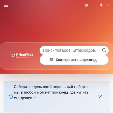
menu
person
arrow_drop_down
arrow_drop_down
search
qr_code
Сканировать штрихкод
Соберите здесь свой недельный набор, а
мы в любой момент покажем, где купить
autorenew
close
его дешевле.