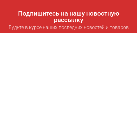
Подпишитесь на нашу новостную
рассылку
Будьте в курсе наших последних новостей и товаров
Подписаться
Полезные ссылки
Умная подписка для экономии
Data API
MCP для ассистентов
Журнал Pricepilot
Таблица лидеров
О нас