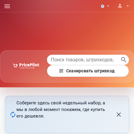
menu
person
arrow_drop_down
arrow_drop_down
search
qr_code
Сканировать штрихкод
Соберите здесь свой недельный набор, а
мы в любой момент покажем, где купить
autorenew
close
его дешевле.