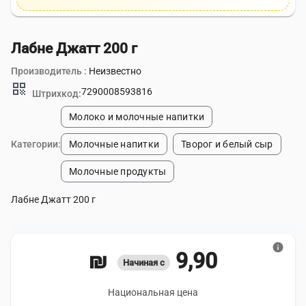
Лабне Джатт 200 г
Производитель :
Неизвестно
qr_code
7290008593816
Штрихкод:
Молоко и молочные напитки
Категории:
Молочные напитки
Творог и белый сыр
Молочные продукты
Лабне Джатт 200 г
info
9,90 ₪
Начиная с
Национальная цена