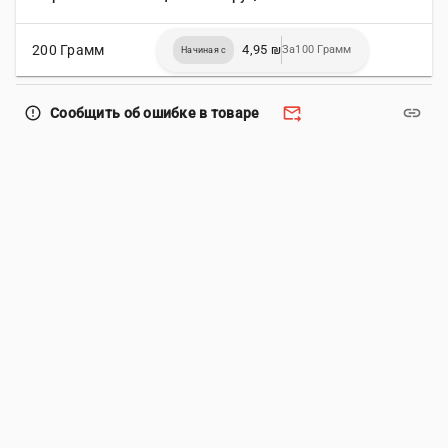
200 Грамм
4,95 ₪
За100 Грамм
Начиная с
forward_to_inbox
link
error_outline
Сообщить об ошибке в товаре