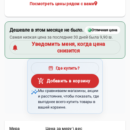
location_on
Посмотреть цены рядом с вами
Дешевле в этом месяце не было.
Отличная цена
Самая низкая цена за последние 30 дней была 9,90 ₪.
Уведомить меня, когда цена
notifications
снизится
storefront
Где купить?
add_shopping_cart
Добавить в корзину
insights
Мы сравниваем магазины, акции
и расстояние, чтобы показать, где
выгоднее всего купить товары в
вашей корзине.
Мера
Цена за меру \ вес