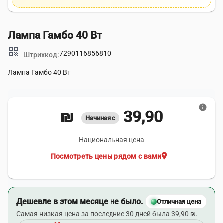
Лампа Гамбо 40 Вт
qr_code
7290116856810
Штрихкод:
Лампа Гамбо 40 Вт
info
39,90 ₪
Начиная с
Национальная цена
location_on
Посмотреть цены рядом с вами
Дешевле в этом месяце не было.
Отличная цена
Самая низкая цена за последние 30 дней была 39,90 ₪.