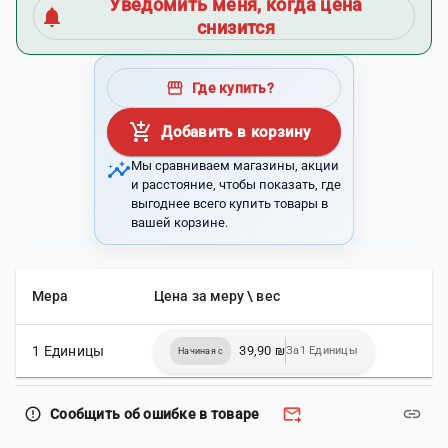
Уведомить меня, когда цена
notifications
снизится
storefront
Где купить?
add_shopping_cart
Добавить в корзину
insights
Мы сравниваем магазины, акции
и расстояние, чтобы показать, где
выгоднее всего купить товары в
вашей корзине.
Мера
Цена за меру \ вес
1 Единицы
39,90 ₪
За1 Единицы
Начиная с
forward_to_inbox
link
error_outline
Сообщить об ошибке в товаре