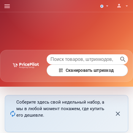
menu
person
arrow_drop_down
arrow_drop_down
search
qr_code
Сканировать штрихкод
Соберите здесь свой недельный набор, а
мы в любой момент покажем, где купить
autorenew
close
его дешевле.