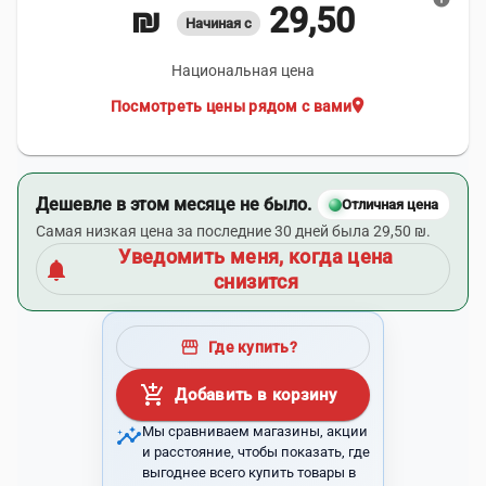
29,50 ₪
Начиная с
Национальная цена
location_on
Посмотреть цены рядом с вами
Дешевле в этом месяце не было.
Отличная цена
Самая низкая цена за последние 30 дней была 29,50 ₪.
Уведомить меня, когда цена
notifications
снизится
storefront
Где купить?
add_shopping_cart
Добавить в корзину
insights
Мы сравниваем магазины, акции
и расстояние, чтобы показать, где
выгоднее всего купить товары в