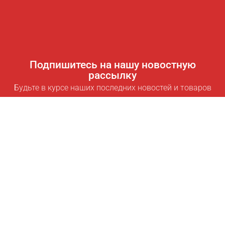
Подпишитесь на нашу новостную
рассылку
Будьте в курсе наших последних новостей и товаров
Подписаться
Полезные ссылки
Умная подписка для экономии
Data API
MCP для ассистентов