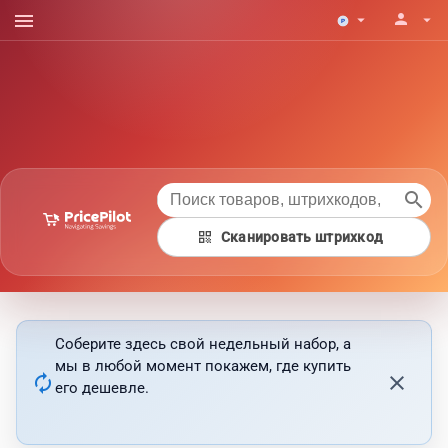
menu
person
arrow_drop_down
arrow_drop_down
search
qr_code
Сканировать штрихкод
Соберите здесь свой недельный набор, а
мы в любой момент покажем, где купить
autorenew
close
его дешевле.