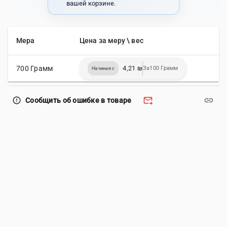
вашей корзине.
Мера
Цена за меру \ вес
700 Грамм
4,21 ₪
За100 Грамм
Начиная с
forward_to_inbox
link
error_outline
Сообщить об ошибке в товаре