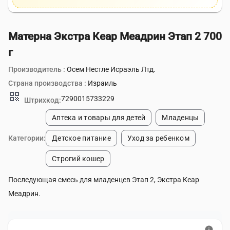
Матерна Экстра Кеар Меадрин Этап 2 700
г
Производитель :
Осем Нестле Исраэль Лтд.
Страна производства :
Израиль
qr_code
7290015733229
Штрихкод:
Аптека и товары для детей
Младенцы
Категории:
Детское питание
Уход за ребенком
Строгий кошер
Последующая смесь для младенцев Этап 2, Экстра Кеар
Меадрин.
info