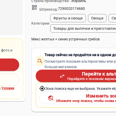
Страна производства :
Израиль
qr_code
7290020174680
Штрихкод:
Фрукты и овощи
Овощи
Св
Категории:
Товары для выпечки и приготовле
Микс желтых + синих устричных грибов
 фото и
Товар сейчас не продаётся ни в одном д
search_off
Посмотрите похожие альтернативы или р
больше магазинов.
Перейти к аль
swap_horiz
Перейдите к похожим вариан
my_location
Зона поиска еще не выбрана. Укажите её
в
Условия
Изменить зо
travel_explore
Обновите зону поиска, чтобы снова 