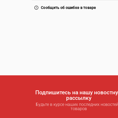
error_outline
Сообщить об ошибке в товаре
Подпишитесь на нашу новостн
рассылку
Будьте в курсе наших последних новостей
товаров