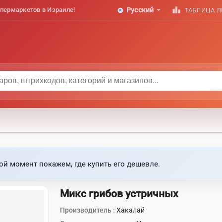
arrow_drop_down
leaderboard
пермаркетов в Израиле!
Русский
ТАБЛИЦА 
ой момент покажем, где купить его дешевле.
Микс грибов устричных
Производитель :
Хакалай