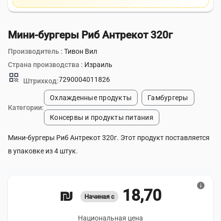
Мини-бургеры Риб Антрекот 320г
Производитель :
Тивон Вил
Страна производства :
Израиль
qr_code
7290004011826
Штрихкод:
Охлажденные продукты
Гамбургеры
Категории:
Консервы и продукты питания
Мини-бургеры Риб Антрекот 320г. Этот продукт поставляется
в упаковке из 4 штук.
info
18,70 ₪
Начиная с
Национальная цена