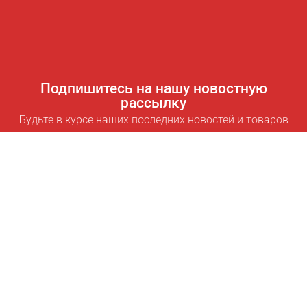
Подпишитесь на нашу новостную
рассылку
Будьте в курсе наших последних новостей и товаров
Подписаться
Полезные ссылки
Умная подписка для экономии
Data API
MCP для ассистентов