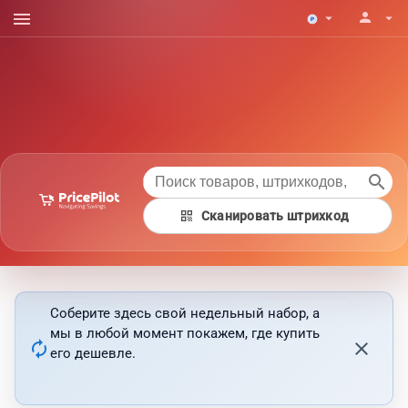
menu
person
arrow_drop_down
arrow_drop_down
search
qr_code
Сканировать штрихкод
Соберите здесь свой недельный набор, а
мы в любой момент покажем, где купить
autorenew
close
его дешевле.