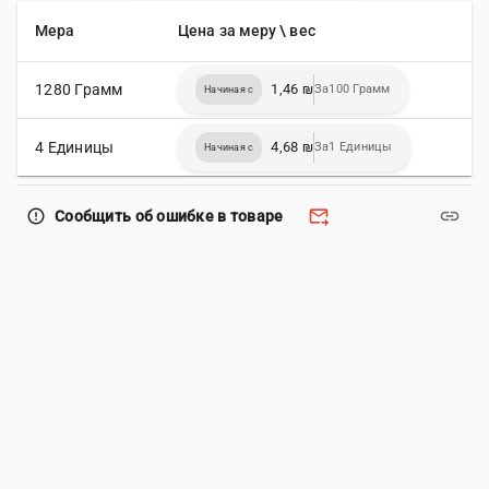
Мера
Цена за меру \ вес
1280 Грамм
1,46 ₪
За100 Грамм
Начиная с
4 Единицы
4,68 ₪
За1 Единицы
Начиная с
forward_to_inbox
link
error_outline
Сообщить об ошибке в товаре