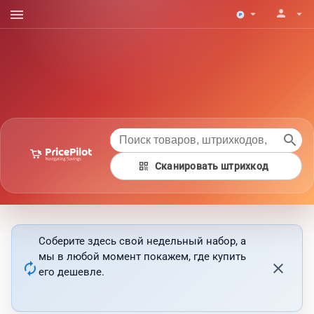
menu
person
arrow_drop_down
arrow_drop_down
search
qr_code
Сканировать штрихкод
Соберите здесь свой недельный набор, а
мы в любой момент покажем, где купить
autorenew
close
его дешевле.