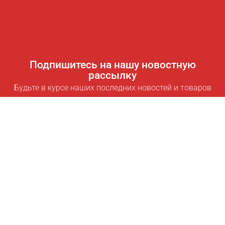
Подпишитесь на нашу новостную
рассылку
Будьте в курсе наших последних новостей и товаров
Подписаться
Полезные ссылки
Умная подписка для экономии
Data API
MCP для ассистентов