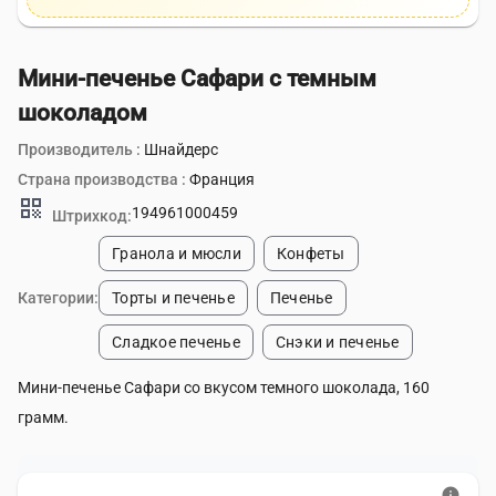
Мини-печенье Сафари с темным
шоколадом
Производитель :
Шнайдерс
Страна производства :
Франция
qr_code
194961000459
Штрихкод:
Гранола и мюсли
Конфеты
Категории:
Торты и печенье
Печенье
Сладкое печенье
Снэки и печенье
Мини-печенье Сафари со вкусом темного шоколада, 160
грамм.
info