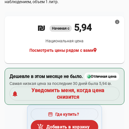
наблюдением, объем 1 литр.
info
5,94 ₪
Начиная с
Национальная цена
location_on
Посмотреть цены рядом с вами
Дешевле в этом месяце не было.
Отличная цена
Самая низкая цена за последние 30 дней была 5,94 ₪.
Уведомить меня, когда цена
notifications
снизится
storefront
Где купить?
add_shopping_cart
Добавить в корзину