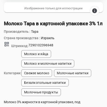
Изображение только для иллюстрации
info
Молоко Тара в картонной упаковке 3% 1л
Производитель :
Тара
Страна производства :
Израиль
qr_code
7290102396948
Штрихкод:
Молоко и яйца
Молоко и молочные напитки
Категории:
Свежее молоко
Молочные напитки
Безалкогольные напитки
Молочные продукты
Молоко 3% жирности в картонной упаковке, под