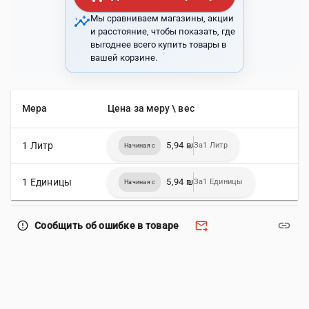
insights
Мы сравниваем магазины, акции
и расстояние, чтобы показать, где
выгоднее всего купить товары в
вашей корзине.
Мера
Цена за меру \ вес
1 Литр
5,94 ₪
За1 Литр
Начиная с
1 Единицы
5,94 ₪
За1 Единицы
Начиная с
forward_to_inbox
link
error_outline
Сообщить об ошибке в товаре