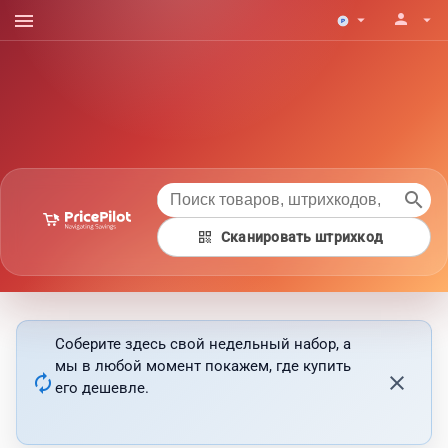
menu
person
arrow_drop_down
arrow_drop_down
search
qr_code
Сканировать штрихкод
Соберите здесь свой недельный набор, а
мы в любой момент покажем, где купить
autorenew
close
его дешевле.