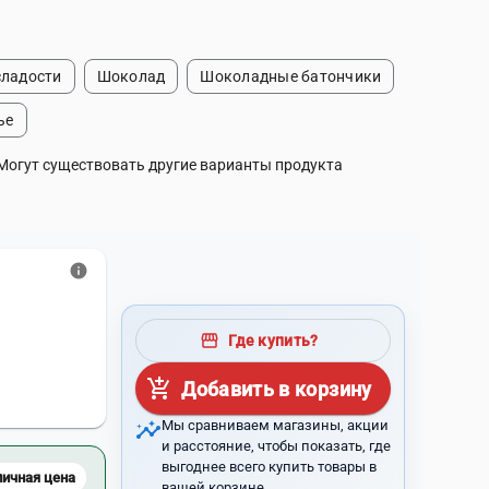
сладости
Шоколад
Шоколадные батончики
ье
 Могут существовать другие варианты продукта
info
storefront
Где купить?
add_shopping_cart
Добавить в корзину
insights
Мы сравниваем магазины, акции
и расстояние, чтобы показать, где
выгоднее всего купить товары в
личная цена
вашей корзине.