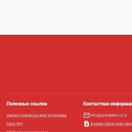
Полезные ссылки
Контактная информа
mail_outline
Умная подписка для экономии
info@pricepilot.co.il
contact_page
Data API
Форма обратной свя