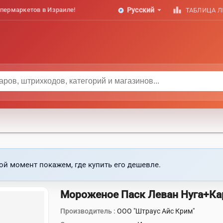
arrow_drop_down
leaderboard
пермаркетов в Израиле!
Русский
ТАБЛИЦА 
ой момент покажем, где купить его дешевле.
Мороженое Паск Леван Нуга+Ка
Производитель :
ООО "Штраус Айс Крим"