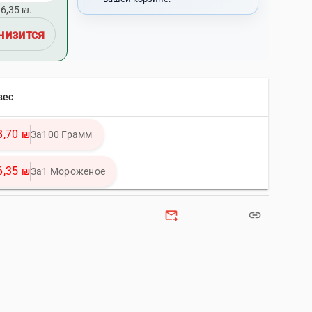
6,35 ₪.
низится
вес
8,70 ₪
За100 Грамм
6,35 ₪
За1 Мороженое
forward_to_inbox
link