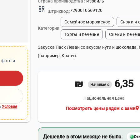
Страна производства :
Израиль
qr_code
7290010569120
Штрихкод:
Семейное мороженое
Снэки и 
Категории:
Торты и печенье
Снэки и печен
Закуска Паск Леван со вкусом нуги и шоколада.
(например, Кранч).
 фото и
6,35 ₪
Начиная с
Национальная цена
в
Условия
location_on
Посмотреть цены рядом с вами
Дешевле в этом месяце не было.
От