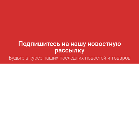
Подпишитесь на нашу новостную
рассылку
Будьте в курсе наших последних новостей и товаров
Подписаться
Полезные ссылки
Умная подписка для экономии
Data API
MCP для ассистентов