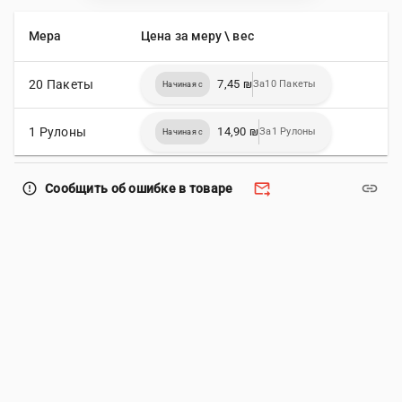
Мера
Цена за меру \ вес
20 Пакеты
7,45 ₪
За10 Пакеты
Начиная с
1 Рулоны
14,90 ₪
За1 Рулоны
Начиная с
forward_to_inbox
link
error_outline
Сообщить об ошибке в товаре