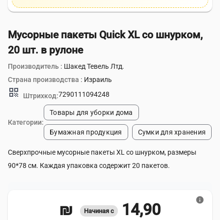
Мусорные пакеты Quick XL со шнурком,
20 шт. в рулоне
Производитель :
Шакед Тевель Лтд.
Страна производства :
Израиль
qr_code
7290111094248
Штрихкод:
Товары для уборки дома
Категории:
Бумажная продукция
Сумки для хранения
Сверхпрочные мусорные пакеты XL со шнурком, размеры
90*78 см. Каждая упаковка содержит 20 пакетов.
info
14,90 ₪
Начиная с