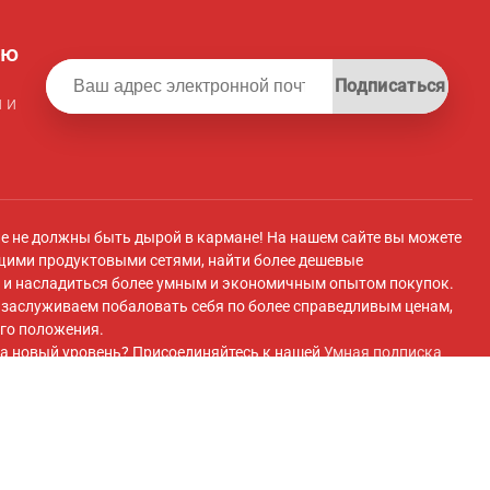
ую
Подписаться
 и
ле не должны быть дырой в кармане! На нашем сайте вы можете
щими продуктовыми сетями, найти более дешевые
и насладиться более умным и экономичным опытом покупок.
ы заслуживаем побаловать себя по более справедливым ценам,
го положения.
а новый уровень? Присоединяйтесь к нашей
Умная подписка
 плату вы получите эксклюзивный доступ к супермаркету с
 передовые инструменты для экономии и плавный перенос
покупок супермаркетов.
ok
и присоединяйтесь к нашей
Группа Facebook
для получения
 и многого другого!