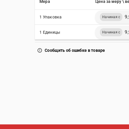
Мера
Цена за меру \ в
9
1 Упаковка
Начиная с
9
1 Единицы
Начиная с
error_outline
Сообщить об ошибке в товаре