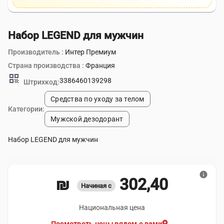
Набор LEGEND для мужчин
Производитель :
Интер Премиум
Страна производства :
Франция
qr_code
3386460139298
Штрихкод:
Средства по уходу за телом
Категории:
Мужской дезодорант
Набор LEGEND для мужчин
info
302,40 ₪
Начиная с
Национальная цена
location_on