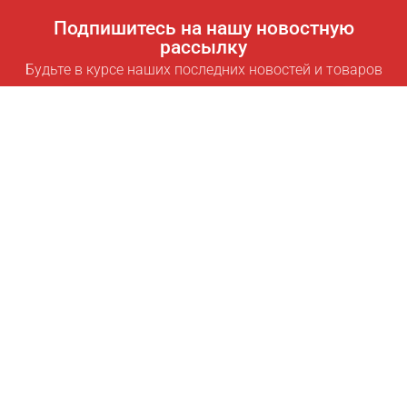
Подпишитесь на нашу новостную
рассылку
Будьте в курсе наших последних новостей и товаров
Подписаться
Полезные ссылки
Умная подписка для экономии
Data API
MCP для ассистентов
Журнал Pricepilot
Таблица лидеров
О нас
Условия использования