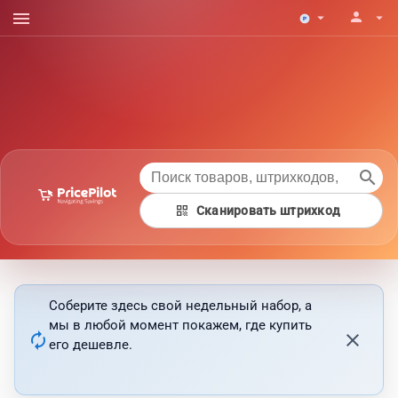
menu
person
arrow_drop_down
arrow_drop_down
search
qr_code
Сканировать штрихкод
Соберите здесь свой недельный набор, а
мы в любой момент покажем, где купить
autorenew
close
его дешевле.