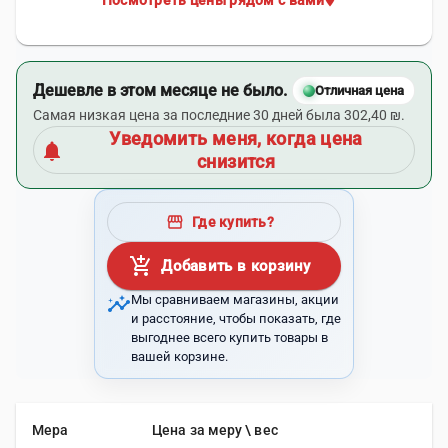
Посмотреть цены рядом с вами
Дешевле в этом месяце не было.
Отличная цена
Самая низкая цена за последние 30 дней была 302,40 ₪.
Уведомить меня, когда цена
notifications
снизится
storefront
Где купить?
add_shopping_cart
Добавить в корзину
insights
Мы сравниваем магазины, акции
и расстояние, чтобы показать, где
выгоднее всего купить товары в
вашей корзине.
Мера
Цена за меру \ вес