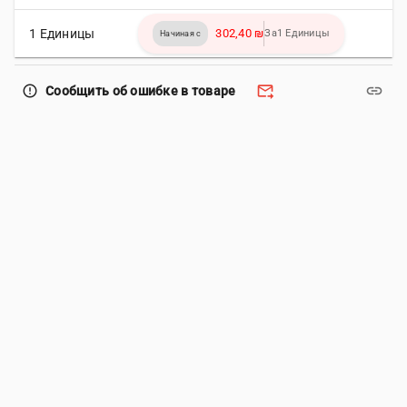
1 Единицы
302,40 ₪
За1 Единицы
Начиная с
forward_to_inbox
link
error_outline
Сообщить об ошибке в товаре