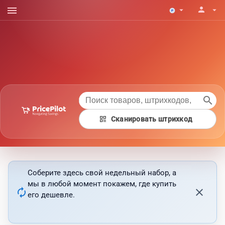
menu
person
arrow_drop_down
arrow_drop_down
search
qr_code
Сканировать штрихкод
Соберите здесь свой недельный набор, а
мы в любой момент покажем, где купить
autorenew
close
его дешевле.