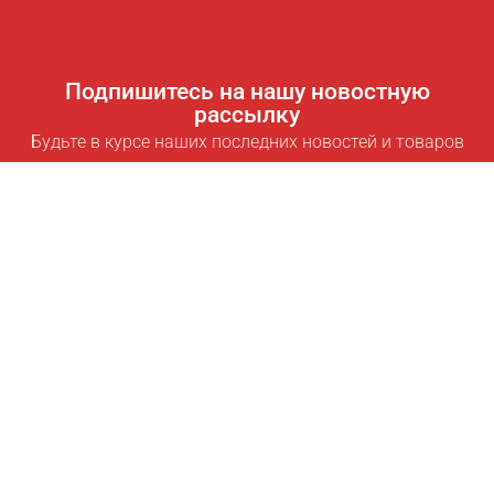
Подпишитесь на нашу новостную
рассылку
Будьте в курсе наших последних новостей и товаров
Подписаться
Полезные ссылки
Умная подписка для экономии
Data API
MCP для ассистентов
Журнал Pricepilot
Таблица лидеров