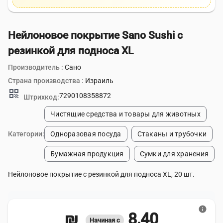
Нейлоновое покрытие Sano Sushi с
резинкой для подноса XL
Производитель :
Сано
Страна производства :
Израиль
qr_code
7290108358872
Штрихкод:
Чистящие средства и товары для животных
Категории:
Одноразовая посуда
Стаканы и трубочки
Бумажная продукция
Сумки для хранения
Нейлоновое покрытие с резинкой для подноса XL, 20 шт.
info
8,40 ₪
Начиная с