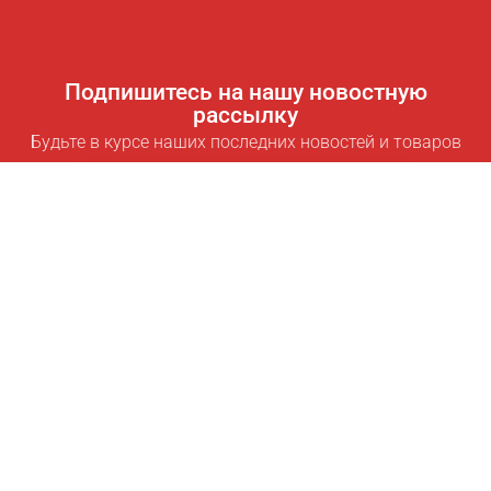
Подпишитесь на нашу новостную
рассылку
Будьте в курсе наших последних новостей и товаров
Подписаться
Полезные ссылки
Умная подписка для экономии
Data API
MCP для ассистентов
Журнал Pricepilot
Таблица лидеров