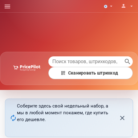
menu
person
arrow_drop_down
arrow_drop_down
search
qr_code
Сканировать штрихкод
Соберите здесь свой недельный набор, а
мы в любой момент покажем, где купить
autorenew
close
его дешевле.