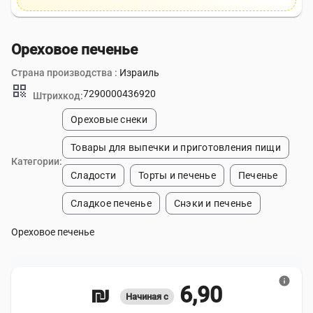
Ореховое печенье
Страна производства :
Израиль
qr_code
7290000436920
Штрихкод:
Ореховые снеки
Товары для выпечки и приготовления пищи
Категории:
Сладости
Торты и печенье
Печенье
Сладкое печенье
Снэки и печенье
Ореховое печенье
info
6,90 ₪
Начиная с