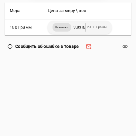
Мера
Цена за меру \ вес
180 Грамм
3,83 ₪
За100 Грамм
Начиная с
forward_to_inbox
link
error_outline
Сообщить об ошибке в товаре